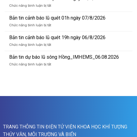
dự
ở
Chức năng bình luận bị tắt
báo
Bản
lũ
tin
Bản tin cảnh báo lũ quét 01h ngày 07/8/2026
sông
cảnh
Hồng_IMHEMS_07.08.2026
ở
Chức năng bình luận bị tắt
báo
Bản
lũ
tin
Bản tin cảnh báo lũ quét 19h ngày 06/8/2026
quét
cảnh
07h
ở
Chức năng bình luận bị tắt
báo
ngày
Bản
lũ
07/8/2026
tin
Bản tin dự báo lũ sông Hồng_IMHEMS_06.08.2026
quét
cảnh
01h
ở
Chức năng bình luận bị tắt
báo
ngày
Bản
lũ
07/8/2026
tin
quét
dự
19h
báo
ngày
lũ
06/8/2026
sông
Hồng_IMHEMS_06.08.2026
TRANG THÔNG TIN ĐIỆN TỬ VIỆN KHOA HỌC KHÍ TƯỢNG
THỦY VĂN, MÔI TRƯỜNG VÀ BIỂN