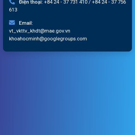
Điện thoại:
+84 24 - 37 731 410
/
+84 24 - 37 756
613
Email:
vt_vkttv_khdt@mae.gov.vn
khoahocminh@googlegroups.com