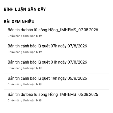
BÌNH LUẬN GẦN ĐÂY
BÀI XEM NHIỀU
Bản tin dự báo lũ sông Hồng_IMHEMS_07.08.2026
ở
Chức năng bình luận bị tắt
Bản
tin
Bản tin cảnh báo lũ quét 07h ngày 07/8/2026
dự
ở
Chức năng bình luận bị tắt
báo
Bản
lũ
tin
Bản tin cảnh báo lũ quét 01h ngày 07/8/2026
sông
cảnh
Hồng_IMHEMS_07.08.2026
ở
Chức năng bình luận bị tắt
báo
Bản
lũ
tin
Bản tin cảnh báo lũ quét 19h ngày 06/8/2026
quét
cảnh
07h
ở
Chức năng bình luận bị tắt
báo
ngày
Bản
lũ
07/8/2026
tin
Bản tin dự báo lũ sông Hồng_IMHEMS_06.08.2026
quét
cảnh
01h
ở
Chức năng bình luận bị tắt
báo
ngày
Bản
lũ
07/8/2026
tin
quét