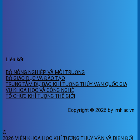
Liên kết
BỘ NÔNG NGHIỆP VÀ MÔI TRƯỜNG
BỘ GIÁO DỤC VÀ ĐÀO TẠO
TRUNG TÂM DỰ BÁO KHÍ TƯỢNG THỦY VĂN QUỐC GIA
VỤ KHOA HỌC VÀ CÔNG NGHỆ
TỔ CHỨC KHÍ TƯỢNG THẾ GIỚI
Copyright © 2026 by imh.ac.vn
©
2026 VIỆN KHOA HỌC KHÍ TƯỢNG THỦY VĂN VÀ BIẾN ĐỔI