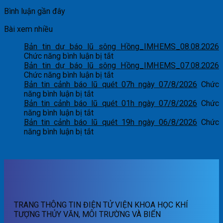
Bình luận gần đây
Bài xem nhiều
Bản tin dự báo lũ sông Hồng_IMHEMS_08.08.2026
ở
Chức năng bình luận bị tắt
Bản
Bản tin dự báo lũ sông Hồng_IMHEMS_07.08.2026
tin
ở
Chức năng bình luận bị tắt
dự
Bản
Bản tin cảnh báo lũ quét 07h ngày 07/8/2026
Chức
ở
báo
tin
năng bình luận bị tắt
Bản
lũ
dự
Bản tin cảnh báo lũ quét 01h ngày 07/8/2026
Chức
tin
ở
sông
báo
năng bình luận bị tắt
cảnh
Bản
Hồng_IMHEMS_08.08.2026
lũ
Bản tin cảnh báo lũ quét 19h ngày 06/8/2026
Chức
báo
tin
ở
sông
năng bình luận bị tắt
lũ
cảnh
Bản
Hồng_IMHEMS_07.08.2026
quét
báo
tin
07h
lũ
cảnh
ngày
quét
báo
07/8/2026
01h
lũ
ngày
quét
07/8/2026
19h
TRANG THÔNG TIN ĐIỆN TỬ VIỆN KHOA HỌC KHÍ
ngày
TƯỢNG THỦY VĂN, MÔI TRƯỜNG VÀ BIỂN
06/8/2026