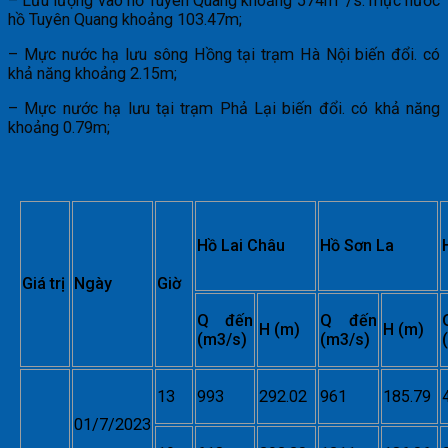
– Lưu lượng vào hồ Tuyên Quang khoảng 574m
/s. mực nước
hồ Tuyên Quang khoảng 103.47m;
– Mực nước hạ lưu sông Hồng tại trạm Hà Nội biến đổi. có
khả năng khoảng 2.15m;
– Mực nước hạ lưu tại trạm Phả Lại biến đổi. có khả năng
khoảng 0.79m;
Hồ Lai Châu
Hồ Sơn La
Giá trị
Ngày
Giờ
Q đến
Q đến
H (m)
H (m)
(m3/s)
(m3/s)
13
993
292.02
961
185.79
01/7/2023