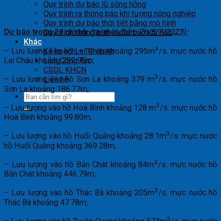
Quy trình dự báo lũ sông hồng
Quy trình ra thông báo khí tượng nông nghiệp
Quy trình dự báo thời tiết bằng mô hình
Dự báo trong 24 giờ tới
(tại thời điểm 7h/
3/7/2023):
Quy trình thông báo và dự báo khí hậu
Khác
3
– Lưu lượng vào hồ Lai Châu khoảng 295m
/s. mực nước hồ
Kế hoạch – Tài chính
Lai Châu khoảng 292.96m;
Lịch Công Tác
CSDL KHCN
3
Liên hệ
– Lưu lượng vào hồ Sơn La khoảng 379 m
/s. mực nước hồ
Sơn La khoảng 186.77m;
3
– Lưu lượng vào hồ Hoà Bình khoảng 128 m
/s. mực nước hồ
Hoà Bình khoảng 99.80m;
3
– Lưu lượng vào hồ Huổi Quảng khoảng 28.1m
/s. mực nước
hồ Huổi Quảng khoảng 369.28m;
3
– Lưu lượng vào hồ Bản Chát khoảng 84m
/s. mực nước hồ
Bản Chát khoảng 446.79m;
3
– Lưu lượng vào hồ Thác Bà khoảng 205m
/s. mực nước hồ
Thác Bà khoảng 47.78m;
3