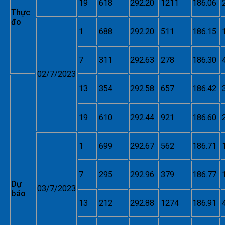
19
618
292.20
1211
186.06
Thực
đo
1
688
292.20
511
186.15
7
311
292.63
278
186.30
02/7/2023
13
354
292.58
657
186.42
19
610
292.44
921
186.60
1
699
292.67
562
186.71
7
295
292.96
379
186.77
Dự
03/7/2023
báo
13
212
292.88
1274
186.91