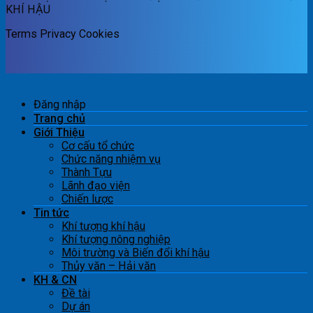
KHÍ HẬU
Terms
Privacy
Cookies
Đăng nhập
Trang chủ
Giới Thiệu
Cơ cấu tổ chức
Chức năng nhiệm vụ
Thành Tựu
Lãnh đạo viện
Chiến lược
Tin tức
Khí tượng khí hậu
Khí tượng nông nghiệp
Môi trường và Biến đổi khí hậu
Thủy văn – Hải văn
KH & CN
Đề tài
Dự án