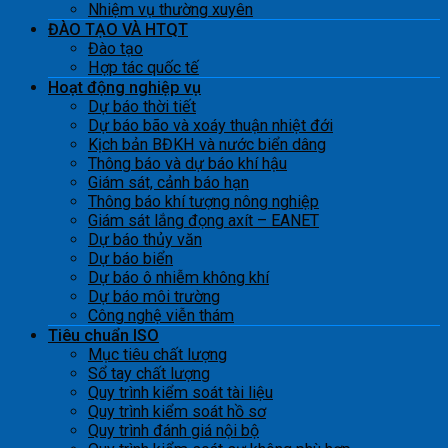
Nhiệm vụ thường xuyên
ĐÀO TẠO VÀ HTQT
Đào tạo
Hợp tác quốc tế
Hoạt động nghiệp vụ
Dự báo thời tiết
Dự báo bão và xoáy thuận nhiệt đới
Kịch bản BĐKH và nước biển dâng
Thông báo và dự báo khí hậu
Giám sát, cảnh báo hạn
Thông báo khí tượng nông nghiệp
Giám sát lắng đọng axít – EANET
Dự báo thủy văn
Dự báo biển
Dự báo ô nhiễm không khí
Dự báo môi trường
Công nghệ viễn thám
Tiêu chuẩn ISO
Mục tiêu chất lượng
Sổ tay chất lượng
Quy trình kiểm soát tài liệu
Quy trình kiểm soát hồ sơ
Quy trình đánh giá nội bộ