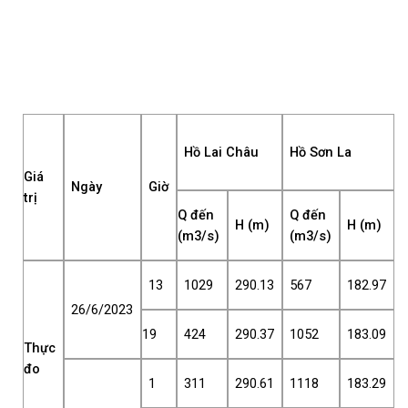
Hồ Lai Châu
Hồ Sơn La
Giá
Ngày
Giờ
trị
Q đến
Q đến
H (m)
H (m)
(m3/s)
(m3/s)
13
1029
290.13
567
182.97
26/6/2023
19
424
290.37
1052
183.09
Thực
đo
1
311
290.61
1118
183.29