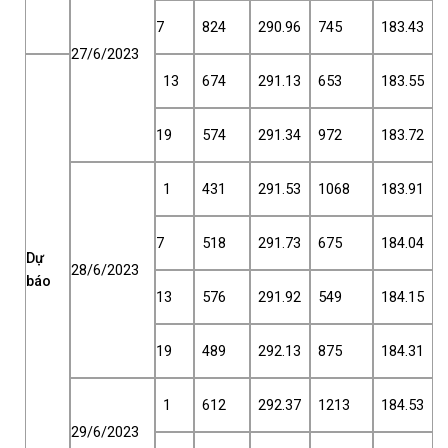
7
824
290.96
745
183.43
27/6/2023
13
674
291.13
653
183.55
19
574
291.34
972
183.72
1
431
291.53
1068
183.91
7
518
291.73
675
184.04
Dự
28/6/2023
báo
13
576
291.92
549
184.15
19
489
292.13
875
184.31
1
612
292.37
1213
184.53
29/6/2023