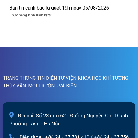
Bản
lũ
tin
Bản tin cảnh báo lũ quét 19h ngày 05/08/2026
quét
cảnh
07h
ở
Chức năng bình luận bị tắt
báo
ngày
Bản
lũ
06/8/2026
tin
quét
cảnh
01h
báo
ngày
lũ
06/08/2026
quét
19h
ngày
05/08/2026
TRANG THÔNG TIN ĐIỆN TỬ VIỆN KHOA HỌC KHÍ TƯỢNG
THỦY VĂN, MÔI TRƯỜNG VÀ BIỂN
Địa chỉ:
Số 23 ngõ 62 - Đường Nguyễn Chí Thanh
Phường Láng - Hà Nội
Điện thoại:
+84 24 - 37 731 410
/
+84 24 - 37 756