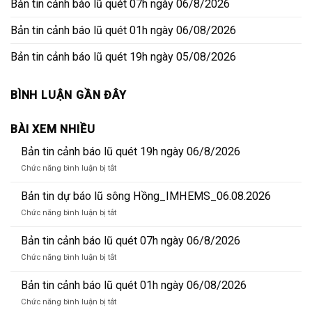
Bản tin cảnh báo lũ quét 07h ngày 06/8/2026
Bản tin cảnh báo lũ quét 01h ngày 06/08/2026
Bản tin cảnh báo lũ quét 19h ngày 05/08/2026
BÌNH LUẬN GẦN ĐÂY
BÀI XEM NHIỀU
Bản tin cảnh báo lũ quét 19h ngày 06/8/2026
ở
Chức năng bình luận bị tắt
Bản
tin
Bản tin dự báo lũ sông Hồng_IMHEMS_06.08.2026
cảnh
ở
Chức năng bình luận bị tắt
báo
Bản
lũ
tin
Bản tin cảnh báo lũ quét 07h ngày 06/8/2026
quét
dự
19h
ở
Chức năng bình luận bị tắt
báo
ngày
Bản
lũ
06/8/2026
tin
Bản tin cảnh báo lũ quét 01h ngày 06/08/2026
sông
cảnh
Hồng_IMHEMS_06.08.2026
ở
Chức năng bình luận bị tắt
báo