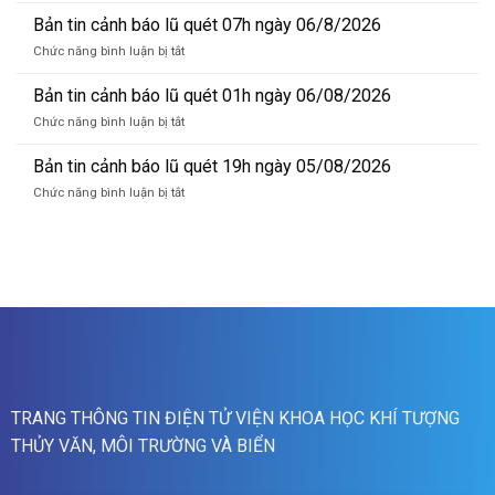
lũ
tin
Bản tin cảnh báo lũ quét 07h ngày 06/8/2026
quét
dự
19h
ở
Chức năng bình luận bị tắt
báo
ngày
Bản
lũ
06/8/2026
tin
Bản tin cảnh báo lũ quét 01h ngày 06/08/2026
sông
cảnh
Hồng_IMHEMS_06.08.2026
ở
Chức năng bình luận bị tắt
báo
Bản
lũ
tin
Bản tin cảnh báo lũ quét 19h ngày 05/08/2026
quét
cảnh
07h
ở
Chức năng bình luận bị tắt
báo
ngày
Bản
lũ
06/8/2026
tin
quét
cảnh
01h
báo
ngày
lũ
06/08/2026
quét
19h
ngày
05/08/2026
TRANG THÔNG TIN ĐIỆN TỬ VIỆN KHOA HỌC KHÍ TƯỢNG
THỦY VĂN, MÔI TRƯỜNG VÀ BIỂN