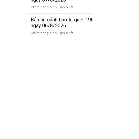
báo
ở
Chức năng bình luận bị tắt
lũ
Bản
quét
tin
Bản tin cảnh báo lũ quét 19h
07h
y
cảnh
ngày 06/8/2026
ngày
báo
07/8/2026
ở
Chức năng bình luận bị tắt
lũ
Bản
quét
tin
01h
cảnh
ngày
báo
07/8/2026
lũ
quét
19h
ngày
06/8/2026
y