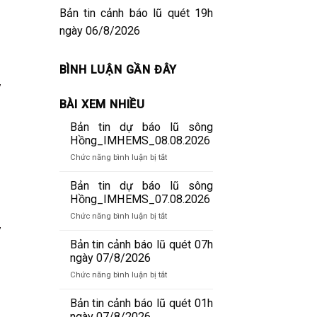
Bản tin cảnh báo lũ quét 19h
ngày 06/8/2026
BÌNH LUẬN GẦN ĐÂY
y
BÀI XEM NHIỀU
Bản tin dự báo lũ sông
Hồng_IMHEMS_08.08.2026
ở
Chức năng bình luận bị tắt
Bản
tin
Bản tin dự báo lũ sông
dự
Hồng_IMHEMS_07.08.2026
báo
ở
Chức năng bình luận bị tắt
lũ
y
Bản
sông
tin
Bản tin cảnh báo lũ quét 07h
Hồng_IMHEMS_08.08.2026
dự
ngày 07/8/2026
báo
ở
Chức năng bình luận bị tắt
lũ
Bản
sông
tin
Bản tin cảnh báo lũ quét 01h
Hồng_IMHEMS_07.08.2026
cảnh
ngày 07/8/2026