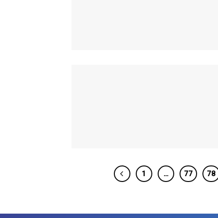
1
…
77
78