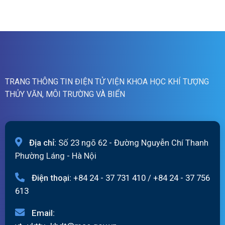
quét
cảnh
07h
báo
ngày
lũ
06/8/2026
quét
01h
ngày
06/08/2026
TRANG THÔNG TIN ĐIỆN TỬ VIỆN KHOA HỌC KHÍ TƯỢNG
THỦY VĂN, MÔI TRƯỜNG VÀ BIỂN
Địa chỉ:
Số 23 ngõ 62 - Đường Nguyễn Chí Thanh
Phường Láng - Hà Nội
Điện thoại:
+84 24 - 37 731 410
/
+84 24 - 37 756
613
Email: