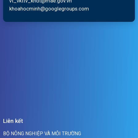
vt_vkttv_khdt@mae.gov.vn
khoahocminh@googlegroups.com
Liên kết
BỘ NÔNG NGHIỆP VÀ MÔI TRƯỜNG