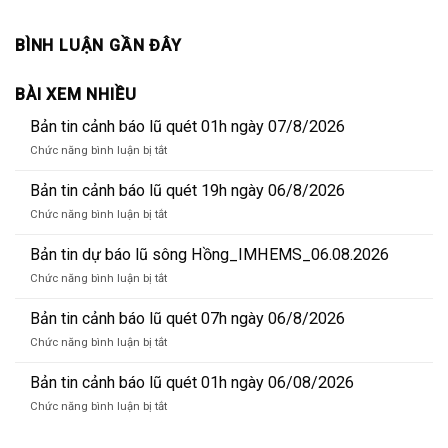
BÌNH LUẬN GẦN ĐÂY
BÀI XEM NHIỀU
Bản tin cảnh báo lũ quét 01h ngày 07/8/2026
ở
Chức năng bình luận bị tắt
Bản
tin
Bản tin cảnh báo lũ quét 19h ngày 06/8/2026
cảnh
ở
Chức năng bình luận bị tắt
báo
Bản
lũ
tin
Bản tin dự báo lũ sông Hồng_IMHEMS_06.08.2026
quét
cảnh
01h
ở
Chức năng bình luận bị tắt
báo
ngày
Bản
lũ
07/8/2026
tin
Bản tin cảnh báo lũ quét 07h ngày 06/8/2026
quét
dự
19h
ở
Chức năng bình luận bị tắt
báo
ngày
Bản
lũ
06/8/2026
tin
Bản tin cảnh báo lũ quét 01h ngày 06/08/2026
sông
cảnh
Hồng_IMHEMS_06.08.2026
ở
Chức năng bình luận bị tắt
báo
Bản
lũ
tin