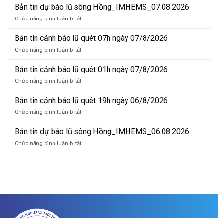
Bản tin dự báo lũ sông Hồng_IMHEMS_07.08.2026
ở
Chức năng bình luận bị tắt
Bản
tin
Bản tin cảnh báo lũ quét 07h ngày 07/8/2026
dự
ở
Chức năng bình luận bị tắt
báo
Bản
lũ
tin
Bản tin cảnh báo lũ quét 01h ngày 07/8/2026
sông
cảnh
Hồng_IMHEMS_07.08.2026
ở
Chức năng bình luận bị tắt
báo
Bản
lũ
tin
Bản tin cảnh báo lũ quét 19h ngày 06/8/2026
quét
cảnh
07h
ở
Chức năng bình luận bị tắt
báo
ngày
Bản
lũ
07/8/2026
tin
Bản tin dự báo lũ sông Hồng_IMHEMS_06.08.2026
quét
cảnh
01h
ở
Chức năng bình luận bị tắt
báo
ngày
Bản
lũ
07/8/2026
tin
quét
dự
19h
báo
ngày
lũ
06/8/2026
sông
Hồng_IMHEMS_06.08.2026