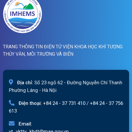
TRANG THÔNG TIN ĐIỆN TỬ VIỆN KHOA HỌC KHÍ TƯỢNG
THỦY VĂN, MÔI TRƯỜNG VÀ BIỂN
Địa chỉ:
Số 23 ngõ 62 - Đường Nguyễn Chí Thanh
Phường Láng - Hà Nội
Điện thoại:
+84 24 - 37 731 410
/
+84 24 - 37 756
613
Email:
vt_vkttv_khdt@mae.gov.vn