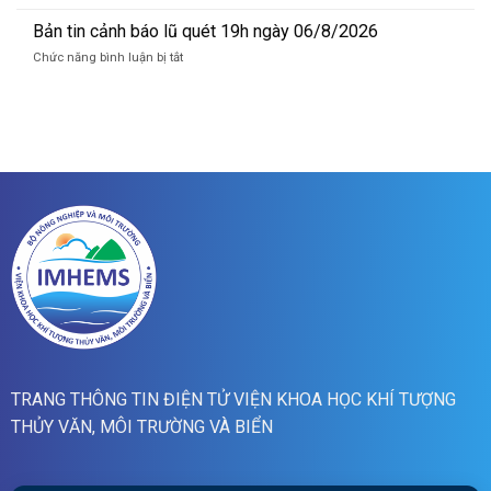
Bản
lũ
tin
Bản tin cảnh báo lũ quét 19h ngày 06/8/2026
quét
cảnh
07h
ở
Chức năng bình luận bị tắt
báo
ngày
Bản
lũ
07/8/2026
tin
quét
cảnh
01h
báo
ngày
lũ
07/8/2026
quét
19h
ngày
06/8/2026
TRANG THÔNG TIN ĐIỆN TỬ VIỆN KHOA HỌC KHÍ TƯỢNG
THỦY VĂN, MÔI TRƯỜNG VÀ BIỂN