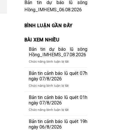
Bản tin dự báo lũ sông
Hồng_IMHEMS_06.08.2026
BÌNH LUẬN GẦN ĐÂY
BÀI XEM NHIỀU
Bản tin dự báo lũ sông
Hồng_IMHEMS_07.08.2026
ở
Chức năng bình luận bị tắt
Bản
tin
Bản tin cảnh báo lũ quét 07h
dự
ngày 07/8/2026
báo
ở
Chức năng bình luận bị tắt
lũ
Bản
sông
tin
Bản tin cảnh báo lũ quét 01h
Hồng_IMHEMS_07.08.2026
cảnh
ngày 07/8/2026
báo
ở
Chức năng bình luận bị tắt
lũ
Bản
quét
tin
Bản tin cảnh báo lũ quét 19h
07h
cảnh
ngày 06/8/2026
ngày