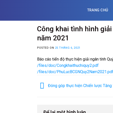
Skip
to
TRANG CHỦ
content
Công khai tình hình giả
năm 2021
POSTED ON
25 THÁNG 6, 2021
Báo cáo tiến độ thực hiện giải ngân tính Q
/files/doc/Congkhaithuchiquy2.pdf
/files/doc/PhuLucBCGNQuy2Nam2021.pd
Đóng góp thực hiện Chiến lược Tăng
Để lại một bình luận