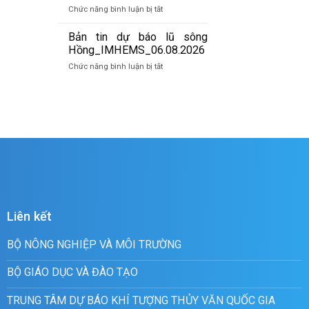
báo
07/8/2026
ở
Chức năng bình luận bị tắt
lũ
Bản
quét
tin
Bản tin dự báo lũ sông
01h
cảnh
Hồng_IMHEMS_06.08.2026
ngày
báo
07/8/2026
ở
Chức năng bình luận bị tắt
lũ
Bản
quét
tin
19h
dự
ngày
báo
06/8/2026
lũ
sông
Hồng_IMHEMS_06.08.2026
Liên kết
BỘ NÔNG NGHIỆP VÀ MÔI TRƯỜNG
BỘ GIÁO DỤC VÀ ĐÀO TẠO
TRUNG TÂM DỰ BÁO KHÍ TƯỢNG THỦY VĂN QUỐC GIA