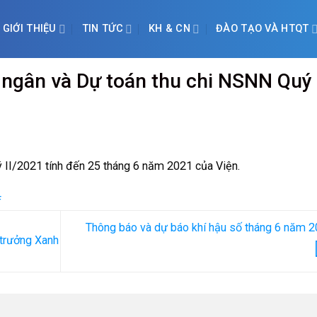
GIỚI THIỆU
TIN TỨC
KH & CN
ĐÀO TẠO VÀ HTQT
i ngân và Dự toán thu chi NSNN Quý
uý II/2021 tính đến 25 tháng 6 năm 2021 của Viện.
f
Thông báo và dự báo khí hậu số tháng 6 năm 
 trưởng Xanh