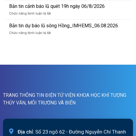
lũ
tin
Bản tin cảnh báo lũ quét 19h ngày 06/8/2026
quét
cảnh
07h
ở
Chức năng bình luận bị tắt
báo
ngày
Bản
lũ
07/8/2026
tin
Bản tin dự báo lũ sông Hồng_IMHEMS_06.08.2026
quét
cảnh
01h
ở
Chức năng bình luận bị tắt
báo
ngày
Bản
lũ
07/8/2026
tin
quét
dự
19h
báo
ngày
lũ
06/8/2026
sông
Hồng_IMHEMS_06.08.2026
TRANG THÔNG TIN ĐIỆN TỬ VIỆN KHOA HỌC KHÍ TƯỢNG
THỦY VĂN, MÔI TRƯỜNG VÀ BIỂN
Địa chỉ:
Số 23 ngõ 62 - Đường Nguyễn Chí Thanh