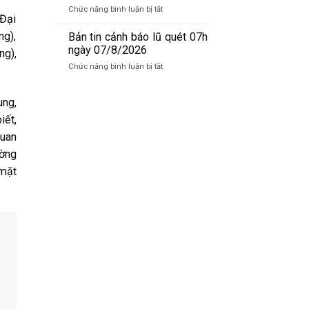
báo
09/08/2026
ở
Chức năng bình luận bị tắt
lũ
 Đại
Bản
sông
tin
ng),
Bản tin cảnh báo lũ quét 07h
Hồng_IMHEMS_08.08.2026
dự
ngày 07/8/2026
ng),
báo
ở
Chức năng bình luận bị tắt
lũ
Bản
sông
tin
Hồng_IMHEMS_07.08.2026
ung,
cảnh
báo
iết,
lũ
quan
quét
ường
07h
ngày
 mặt
07/8/2026