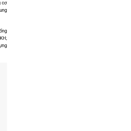
g cơ
rung
Tổng
ĐKH;
dựng