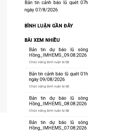
Bản tin cảnh báo lũ quét 07h
ngày 07/8/2026
BÌNH LUẬN GẦN ĐÂY
BÀI XEM NHIỀU
Bản tin dự báo lũ sông
Hồng_IMHEMS_09.08.2026
ở
Chức năng bình luận bị tắt
Bản
tin
Bản tin cảnh báo lũ quét 01h
dự
ngày 09/08/2026
báo
ở
Chức năng bình luận bị tắt
lũ
Bản
sông
tin
Bản tin dự báo lũ sông
Hồng_IMHEMS_09.08.2026
cảnh
Hồng_IMHEMS_08.08.2026
báo
ở
Chức năng bình luận bị tắt
lũ
Bản
quét
tin
Bản tin dự báo lũ sông
01h
dự
Hồng_IMHEMS_07.08.2026
ngày