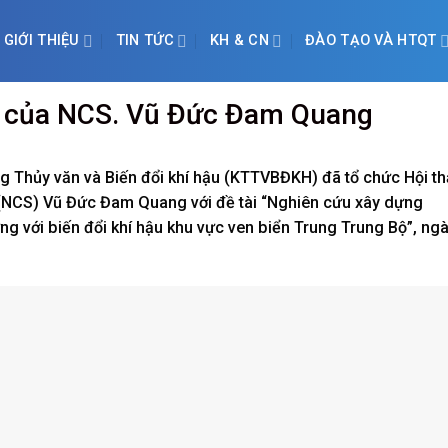
GIỚI THIỆU
TIN TỨC
KH & CN
ĐÀO TẠO VÀ HTQT
 1 của NCS. Vũ Đức Đam Quang
g Thủy văn và Biến đổi khí hậu (KTTVBĐKH) đã tổ chức Hội t
nh (NCS) Vũ Đức Đam Quang với đề tài “Nghiên cứu xây dựng
ng với biến đổi khí hậu khu vực ven biển Trung Trung Bộ”, ng