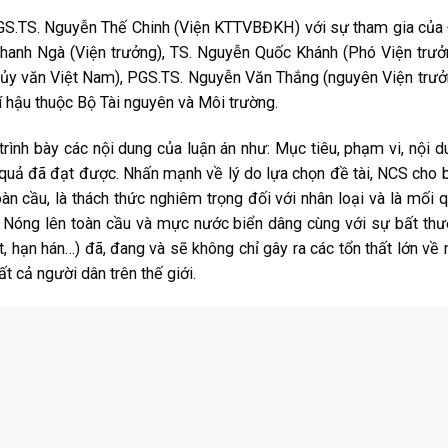
 PGS.TS. Nguyễn Thế Chinh (Viện KTTVBĐKH) với sự tham gia của
hanh Ngà (Viện trưởng), TS. Nguyễn Quốc Khánh (Phó Viện trưở
thủy văn Việt Nam), PGS.TS. Nguyễn Văn Thắng (nguyên Viện trưở
í hậu thuộc Bộ Tài nguyên và Môi trường.
ình bày các nội dung của luận án như: Mục tiêu, phạm vi, nội d
uả đã đạt được. Nhấn mạnh về lý do lựa chọn đề tài, NCS cho b
oàn cầu, là thách thức nghiêm trọng đối với nhân loại và là mối 
i. Nóng lên toàn cầu và mực nước biển dâng cùng với sự bất th
 lụt, hạn hán…) đã, đang và sẽ không chỉ gây ra các tổn thất lớn về
́t cả người dân trên thế giới.