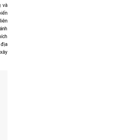
g và
biến
liên
đánh
hích
 địa
 xây