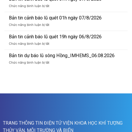
dự
ở
Chức năng bình luận bị tắt
báo
Bản
lũ
tin
Bản tin cảnh báo lũ quét 01h ngày 07/8/2026
sông
cảnh
Hồng_IMHEMS_07.08.2026
ở
Chức năng bình luận bị tắt
báo
Bản
lũ
tin
Bản tin cảnh báo lũ quét 19h ngày 06/8/2026
quét
cảnh
07h
ở
Chức năng bình luận bị tắt
báo
ngày
Bản
lũ
07/8/2026
tin
Bản tin dự báo lũ sông Hồng_IMHEMS_06.08.2026
quét
cảnh
01h
ở
Chức năng bình luận bị tắt
báo
ngày
Bản
lũ
07/8/2026
tin
quét
dự
19h
báo
ngày
lũ
06/8/2026
sông
Hồng_IMHEMS_06.08.2026
TRANG THÔNG TIN ĐIỆN TỬ VIỆN KHOA HỌC KHÍ TƯỢNG
THỦY VĂN, MÔI TRƯỜNG VÀ BIỂN