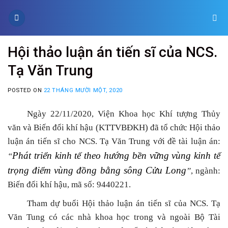
Skip
to
content
Hội thảo luận án tiến sĩ của NCS.
Tạ Văn Trung
POSTED ON
22 THÁNG MƯỜI MỘT, 2020
Ngày 22/11/2020, Viện
K
hoa học
Khí tượng Thủy
văn và Biến đổi khí hậu (KTTVBĐKH) đã tổ chức
Hội thảo
luận án tiến sĩ cho NCS.
Tạ Văn Trung
với đ
ề tài luận
án:
Phát triển kinh tế theo hướng bền vững vùng kinh tế
“
trọng điểm vùng đồng bằng sông Cửu Long
”
,
ng
ành:
Biến đổi khí hậu, mã số: 9440221.
Tham dự buổi
Hội thảo luận án tiến sĩ
của NCS.
Tạ
Văn Tung
có các nhà khoa học trong và ngoài Bộ Tài