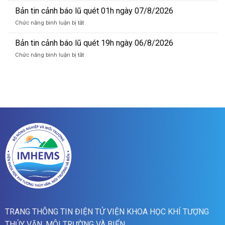
lũ
tin
Bản tin cảnh báo lũ quét 01h ngày 07/8/2026
sông
cảnh
Hồng_IMHEMS_07.08.2026
ở
Chức năng bình luận bị tắt
báo
Bản
lũ
tin
Bản tin cảnh báo lũ quét 19h ngày 06/8/2026
quét
cảnh
07h
ở
Chức năng bình luận bị tắt
báo
ngày
Bản
lũ
07/8/2026
tin
quét
cảnh
01h
báo
ngày
lũ
07/8/2026
quét
19h
ngày
06/8/2026
TRANG THÔNG TIN ĐIỆN TỬ VIỆN KHOA HỌC KHÍ TƯỢNG
THỦY VĂN, MÔI TRƯỜNG VÀ BIỂN