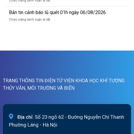
ở
Chức năng bình luận bị tắt
báo
ngày
Bản
lũ
06/8/2026
tin
Bản tin cảnh báo lũ quét 01h ngày 06/08/2026
sông
cảnh
Hồng_IMHEMS_06.08.2026
ở
Chức năng bình luận bị tắt
báo
Bản
lũ
tin
quét
cảnh
07h
báo
ngày
lũ
06/8/2026
quét
01h
ngày
06/08/2026
TRANG THÔNG TIN ĐIỆN TỬ VIỆN KHOA HỌC KHÍ TƯỢNG
THỦY VĂN, MÔI TRƯỜNG VÀ BIỂN
Địa chỉ:
Số 23 ngõ 62 - Đường Nguyễn Chí Thanh
Phường Láng - Hà Nội