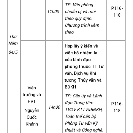
TP: Văn phòng
P.116-
11h00
chuẩn bị và mời
118
theo quy định.
Chương trình kèm
theo.
Thứ
Năm
Họp lấy ý kiến về
04/5
việc bổ nhiệm lại
của lãnh đạo
phòng thuộc TT Tư
vấn, Dịch vụ Khí
tượng Thủy văn và
BĐKH
Viện
trưởng và
TP: Cấp ủy và Lãnh
PVT
đạo Trung tâm
P.116-
14h30
TVDV KTTV&BĐKH;
Nguyễn
118
Toàn thể cán bộ
Quốc
Phòng Tư vấn Kỹ
Khánh
thuật và Công nghệ.