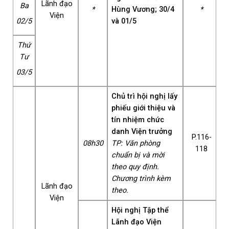
Lãnh đạo
Ba
*
Hùng Vương; 30/4
*
Viện
và 01/5
02/5
Thứ
Tư
03/5
Chủ trì hội nghị lấy
phiếu giới thiệu và
tín nhiệm chức
danh Viện trưởng
P.116-
08h30
TP: Văn phòng
118
chuẩn bị và mời
theo quy định.
Chương trình kèm
Lãnh đạo
theo.
Viện
Hội nghị Tập thể
Lãnh đạo Viện