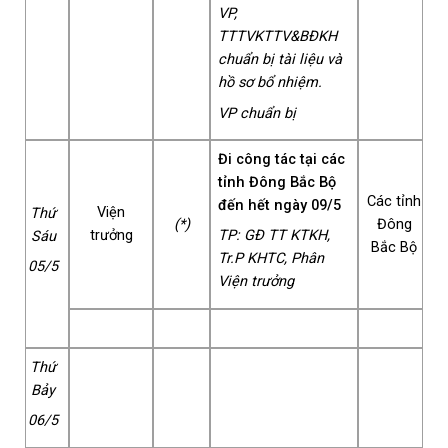
VP,
TTTVKTTV&BĐKH
chuẩn bị tài liệu và
hồ sơ bổ nhiệm.
VP chuẩn bị
Đi công tác tại các
tỉnh Đông Bắc Bộ
Các tỉnh
đến hết ngày 09/5
Viện
Thứ
(*)
Đông
trưởng
TP: GĐ TT KTKH,
Sáu
Bắc Bộ
Tr.P KHTC, Phân
05/5
Viện trưởng
Thứ
Bảy
06/5