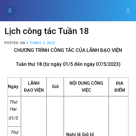
Skip
to
content
Lịch công tác Tuần 18
POSTED ON
4 THÁNG 5, 2023
CHƯƠNG TRÌNH CÔNG TÁC CỦA LÃNH ĐẠO VIỆN
Tuần thứ 18 (từ ngày 01/5 đến ngày 07/5/2023)
LÃNH
NỘI DUNG CÔNG
ĐỊA
Ngày
Giờ
ĐẠO VIỆN
VIỆC
ĐIỂM
Thứ
Hai
01/5
Thứ
Nghỉ lễ Giỗ tổ