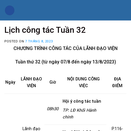
Skip
to
content
Lịch công tác Tuần 32
POSTED ON
7 THÁNG 8, 2023
CHƯƠNG TRÌNH CÔNG TÁC CỦA LÃNH ĐẠO VIỆN
Tuần thứ 32 (từ ngày 07/8 đến ngày 13/8/2023)
LÃNH ĐẠO
NỘI DUNG CÔNG
ĐỊA
Ngày
Giờ
VIỆN
VIỆC
ĐIỂM
Hội ý công tác tuần
08h30
TP: LĐ Khối Hành
chính
Lãnh đạo
P.116-