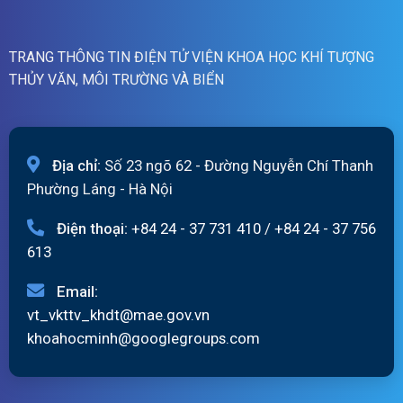
ngày
07/8/2026
TRANG THÔNG TIN ĐIỆN TỬ VIỆN KHOA HỌC KHÍ TƯỢNG
THỦY VĂN, MÔI TRƯỜNG VÀ BIỂN
Địa chỉ:
Số 23 ngõ 62 - Đường Nguyễn Chí Thanh
Phường Láng - Hà Nội
Điện thoại:
+84 24 - 37 731 410
/
+84 24 - 37 756
613
Email:
vt_vkttv_khdt@mae.gov.vn
khoahocminh@googlegroups.com