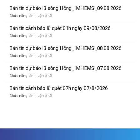
Bản tin dự báo lũ sông Hồng_IMHEMS_09.08.2026
ở
Chức năng bình luận bị tắt
Bản
tin
Bản tin cảnh báo lũ quét 01h ngày 09/08/2026
dự
ở
Chức năng bình luận bị tắt
báo
Bản
lũ
tin
Bản tin dự báo lũ sông Hồng_IMHEMS_08.08.2026
sông
cảnh
Hồng_IMHEMS_09.08.2026
ở
Chức năng bình luận bị tắt
báo
Bản
lũ
tin
Bản tin dự báo lũ sông Hồng_IMHEMS_07.08.2026
quét
dự
01h
ở
Chức năng bình luận bị tắt
báo
ngày
Bản
lũ
09/08/2026
tin
Bản tin cảnh báo lũ quét 07h ngày 07/8/2026
sông
dự
Hồng_IMHEMS_08.08.2026
ở
Chức năng bình luận bị tắt
báo
Bản
lũ
tin
sông
cảnh
Hồng_IMHEMS_07.08.2026
báo
lũ
quét
07h