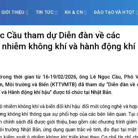
GIỚI THIỆU
TIN TỨC
KH & CN
ĐÀO TẠO VÀ HTQT
c Cầu tham dự Diễn đàn về các
 nhiễm không khí và hành động khí
 trong thời gian từ 16-19/02/2026, ông Lê Ngọc Cầu, Phó V
ăn, Môi trường và Biển (KTTVMTB) đã tham dự “Diễn đàn về 
và Hành động khí hậu” được tổ chức tại Nhật Bản.
ô nhiễm không khí và biến đổi khí hậu: đổi mới công nghệ và hợp
ng không khí thông qua sự phối hợp của các bên liên quan. Tại 
 chính sách đã được giới thiệu, bao gồm các chương trình giám
i trường Nhật Bản, ứng dụng quan trắc vệ tinh, đo đạc tại mặt
án kiểm soát ô nhiễm không khí triển khai theo Cơ chế tín chỉ c