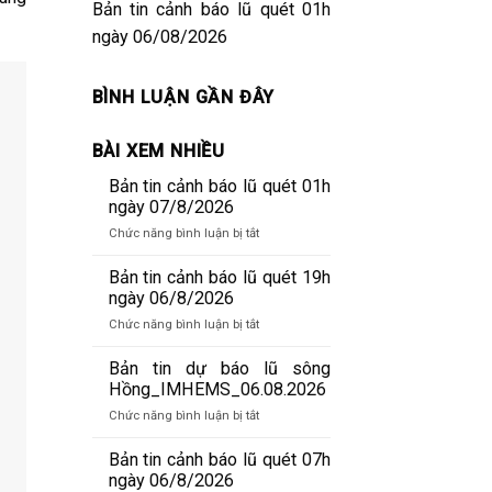
Bản tin cảnh báo lũ quét 01h
ngày 06/08/2026
BÌNH LUẬN GẦN ĐÂY
BÀI XEM NHIỀU
Bản tin cảnh báo lũ quét 01h
ngày 07/8/2026
ở
Chức năng bình luận bị tắt
Bản
tin
Bản tin cảnh báo lũ quét 19h
cảnh
ngày 06/8/2026
báo
ở
Chức năng bình luận bị tắt
lũ
Bản
quét
tin
Bản tin dự báo lũ sông
01h
cảnh
Hồng_IMHEMS_06.08.2026
ngày
báo
07/8/2026
ở
Chức năng bình luận bị tắt
lũ
Bản
quét
tin
Bản tin cảnh báo lũ quét 07h
19h
dự
ngày 06/8/2026
ngày