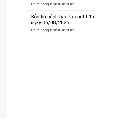
báo
06/8/2026
ở
Chức năng bình luận bị tắt
lũ
Bản
sông
tin
Bản tin cảnh báo lũ quét 01h
Hồng_IMHEMS_06.08.2026
cảnh
ngày 06/08/2026
báo
ở
Chức năng bình luận bị tắt
lũ
Bản
quét
tin
07h
cảnh
ngày
báo
06/8/2026
lũ
quét
01h
ngày
06/08/2026