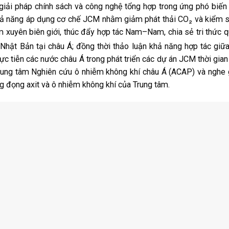
 giải pháp chính sách và công nghệ tổng hợp trong ứng phó biến
khả năng áp dụng cơ chế JCM nhằm giảm phát thải CO₂ và kiểm 
m xuyên biên giới, thúc đẩy hợp tác Nam–Nam, chia sẻ tri thức 
 Nhật Bản tại châu Á; đồng thời thảo luận khả năng hợp tác giữ
ực tiễn các nước châu Á trong phát triển các dự án JCM thời gian 
rung tâm Nghiên cứu ô nhiễm không khí châu Á (ACAP) và nghe 
g đọng axit và ô nhiễm không khí của Trung tâm.