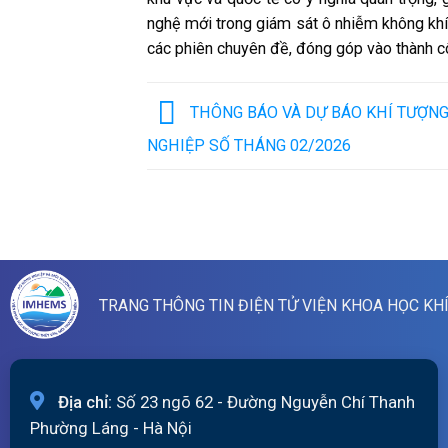
nghệ mới trong giám sát ô nhiễm không khí
các phiên chuyên đề, đóng góp vào thành c
THÔNG BÁO VÀ DỰ BÁO KHÍ TƯỢN
NGHIỆP SỐ THÁNG 02/2026
TRANG THÔNG TIN ĐIỆN TỬ VIỆN KHOA HỌC KH
Địa chỉ:
Số 23 ngõ 62 - Đường Nguyễn Chí Thanh
Phường Láng - Hà Nội