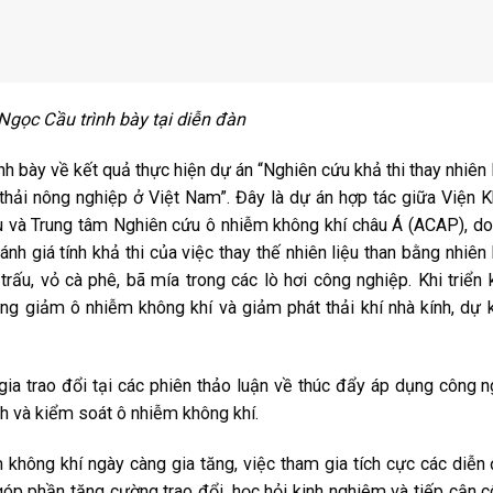
Ngọc Cầu trình bày tại diễn đàn
nh bày về kết quả thực hiện dự án “Nghiên cứu khả thi thay nhiên 
 thải nông nghiệp ở Việt Nam”. Đây là dự án hợp tác giữa Viện 
ậu và Trung tâm Nghiên cứu ô nhiễm không khí châu Á (ACAP), d
h giá tính khả thi của việc thay thế nhiên liệu than bằng nhiên 
trấu, vỏ cà phê, bã mía trong các lò hơi công nghiệp. Khi triển 
ong giảm ô nhiễm không khí và giảm phát thải khí nhà kính, dự 
a trao đổi tại các phiên thảo luận về thúc đẩy áp dụng công 
ính và kiểm soát ô nhiễm không khí.
 không khí ngày càng gia tăng, việc tham gia tích cực các diễn
góp phần tăng cường trao đổi, học hỏi kinh nghiệm và tiếp cận 