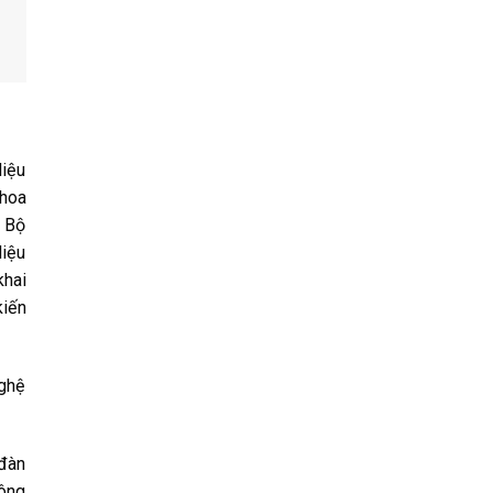
liệu
Khoa
o Bộ
liệu
khai
kiến
nghệ
 đàn
công