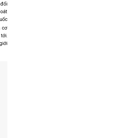
 đổi
soát
quốc
a cơ
tới.
giới