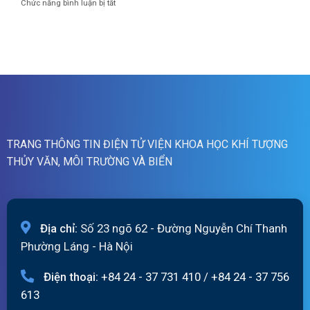
07h
ở
Chức năng bình luận bị tắt
báo
ngày
Bản
lũ
07/8/2026
tin
quét
cảnh
01h
báo
ngày
lũ
07/8/2026
quét
19h
ngày
06/8/2026
TRANG THÔNG TIN ĐIỆN TỬ VIỆN KHOA HỌC KHÍ TƯỢNG
THỦY VĂN, MÔI TRƯỜNG VÀ BIỂN
Địa chỉ:
Số 23 ngõ 62 - Đường Nguyễn Chí Thanh
Phường Láng - Hà Nội
Điện thoại:
+84 24 - 37 731 410
/
+84 24 - 37 756
613