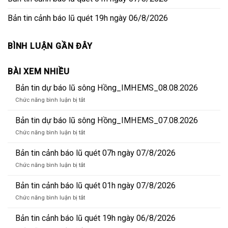
Bản tin cảnh báo lũ quét 19h ngày 06/8/2026
BÌNH LUẬN GẦN ĐÂY
BÀI XEM NHIỀU
Bản tin dự báo lũ sông Hồng_IMHEMS_08.08.2026
ở
Chức năng bình luận bị tắt
Bản
tin
Bản tin dự báo lũ sông Hồng_IMHEMS_07.08.2026
dự
ở
Chức năng bình luận bị tắt
báo
Bản
lũ
tin
Bản tin cảnh báo lũ quét 07h ngày 07/8/2026
sông
dự
Hồng_IMHEMS_08.08.2026
ở
Chức năng bình luận bị tắt
báo
Bản
lũ
tin
Bản tin cảnh báo lũ quét 01h ngày 07/8/2026
sông
cảnh
Hồng_IMHEMS_07.08.2026
ở
Chức năng bình luận bị tắt
báo
Bản
lũ
tin
Bản tin cảnh báo lũ quét 19h ngày 06/8/2026
quét
cảnh