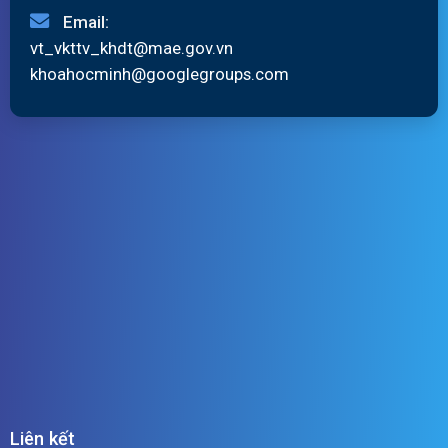
Email:
vt_vkttv_khdt@mae.gov.vn
khoahocminh@googlegroups.com
Liên kết