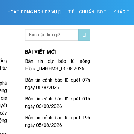
HOẠT ĐỘNG NGHIỆP VỤ
TIÊU CHUẨN ISO
KHÁC
BÀI VIẾT MỚI
hống
Bản tin dự báo lũ sông
H từ
Hồng_IMHEMS_06.08.2026
Bản tin cảnh báo lũ quét 07h
 phù
ngày 06/8/2026
háng
 gia
Bản tin cảnh báo lũ quét 01h
uyết
ngày 06/08/2026
xây
Bản tin cảnh báo lũ quét 19h
động
ngày 05/08/2026