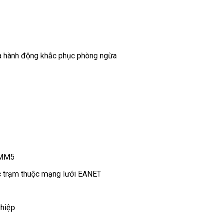
và hành động khắc phục phòng ngừa
h MM5
ác trạm thuộc mạng lưới EANET
ghiệp