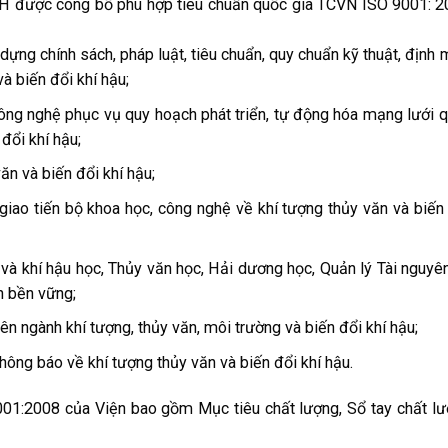
H được công bố phù hợp tiêu chuẩn quốc gia TCVN ISO 9001: 
ựng chính sách, pháp luật, tiêu chuẩn, quy chuẩn kỹ thuật, định
và biến đổi khí hậu;
công nghệ phục vụ quy hoạch phát triển, tự động hóa mạng lưới 
đổi khí hậu;
ăn và biến đổi khí hậu;
giao tiến bộ khoa học, công nghệ về khí tượng thủy văn và biến
 và khí hậu học, Thủy văn học, Hải dương học, Quản lý Tài nguyê
ển bền vững;
n ngành khí tượng, thủy văn, môi trường và biến đổi khí hậu;
hông báo về khí tượng thủy văn và biến đổi khí hậu.
01:2008 của Viện bao gồm Mục tiêu chất lượng, Sổ tay chất l