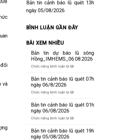
2008
Bản tin cảnh báo lũ quét 13h
ngày 05/08/2026
 mức
BÌNH LUẬN GẦN ĐÂY
quan
BÀI XEM NHIỀU
Bản tin dự báo lũ sông
Hồng_IMHEMS_06.08.2026
 đổi
ở
Chức năng bình luận bị tắt
Bản
tin
Bản tin cảnh báo lũ quét 07h
n và
dự
ngày 06/8/2026
báo
ở
Chức năng bình luận bị tắt
lũ
Bản
sông
tin
Bản tin cảnh báo lũ quét 01h
Hồng_IMHEMS_06.08.2026
cảnh
ngày 06/08/2026
báo
ở
Chức năng bình luận bị tắt
lũ
Bản
quét
ượng
tin
Bản tin cảnh báo lũ quét 19h
07h
cảnh
ngày 05/08/2026
ngày