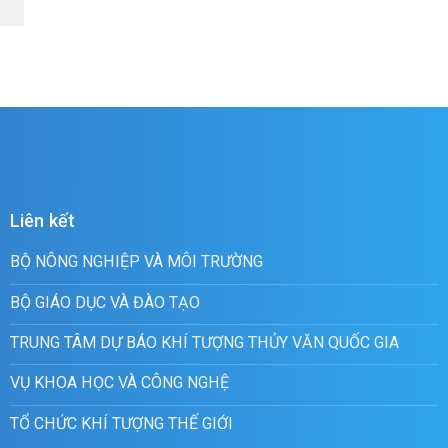
Liên kết
BỘ NÔNG NGHIỆP VÀ MÔI TRƯỜNG
BỘ GIÁO DỤC VÀ ĐÀO TẠO
TRUNG TÂM DỰ BÁO KHÍ TƯỢNG THỦY VĂN QUỐC GIA
VỤ KHOA HỌC VÀ CÔNG NGHỆ
TỔ CHỨC KHÍ TƯỢNG THẾ GIỚI