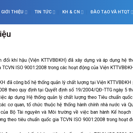
GIỚI THIỆU
TIN TỨC
KH & CN
ĐÀO TẠO VÀ HTQT
liệu
ến đổi khí hậu (Viện KTTVBĐKH) đã xây dựng và áp dụng hệ t
gia TCVN ISO 9001:2008 trong các hoạt động của Viện KTTVBĐK
H đã công bố hệ thống quản lý chất lượng tại Viện KTTVBĐKH
008 theo quy định tại Quyết định số 19/2004/QĐ-TTG ngày 5 t
ệc áp dụng Hệ thống quản lý chất lượng theo Tiêu chuẩn quốc
c cơ quan, tổ chức thuộc hệ thống hành chính nhà nước và Q
ủa Bộ Tài nguyên và Môi trường về việc ban hành Kế hoạch 
ợng theo tiêu chuẩn quốc gia TCVN ISO 9001:2008 trong hoạt 