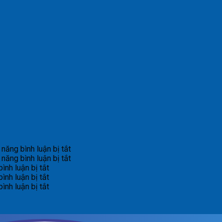
ở
năng bình luận bị tắt
Bản
ở
năng bình luận bị tắt
ở
tin
Bản
ình luận bị tắt
Bản
ở
dự
tin
ình luận bị tắt
tin
Bản
ở
báo
dự
ình luận bị tắt
cảnh
tin
Bản
lũ
báo
báo
cảnh
tin
sông
lũ
lũ
báo
cảnh
Hồng_IMHEMS_08.08.2026
sông