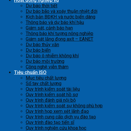
Hoạt động nghiệp vụ
Dự báo thời tiết
Dự báo bão và xoáy thuận nhiệt đới
Kịch bản BĐKH và nước biển dâng
Thông báo và dự báo khí hậu
Giám sát, cảnh báo hạn
Thông báo khí tượng nông nghiệp
Giám sát lắng đọng axít – EANET
Dự báo thủy văn
Dự báo biển
Dự báo ô nhiễm không khí
Dự báo môi trường
Công nghệ viễn thám
Tiêu chuẩn ISO
Mục tiêu chất lượng
Sổ tay chất lượng
Quy trình kiểm soát tài liệu
Quy trình kiểm soát hồ sơ
Quy trình đánh giá nội bộ
Quy trình kiểm soát sự không phù hợp
Quy trình họp xem xét lãnh đạo
Quy trình cung cấp dịch vụ đào tạo
Quy trình đào tạo tiến sĩ
Quy trình nghiên cứu khoa học