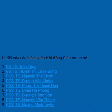
LLKH của các thành viên Hội đồng Giáo sư cơ sở:
1.
GS. TS. Trần Thục
2.
GS. TS. Huỳnh Thị Lan Hương
3.
PGS. TS. Nguyễn Thế Chinh
4.
PGS. TS. Dương Văn Khảm
5.
PGS. TS. Phạm Thị Thanh Ngà
6.
PGS. TS. Doãn Hà Phong
7.
PGS. TS. Dương Hồng Sơn
8.
PGS. TS. Nguyễn Văn Thắng
9.
PGS. TS. Hoàng Minh Tuyển