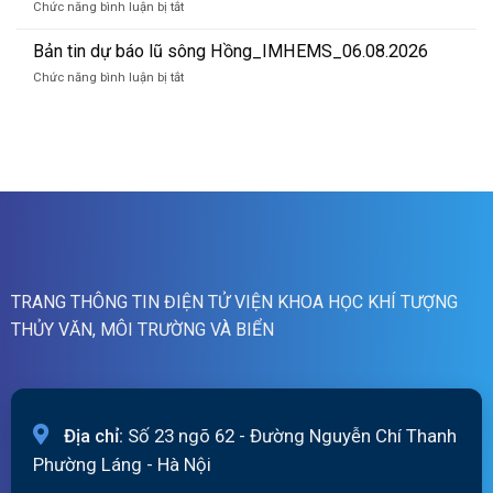
07h
ở
Chức năng bình luận bị tắt
báo
ngày
Bản
lũ
07/8/2026
tin
Bản tin dự báo lũ sông Hồng_IMHEMS_06.08.2026
quét
cảnh
01h
ở
Chức năng bình luận bị tắt
báo
ngày
Bản
lũ
07/8/2026
tin
quét
dự
19h
báo
ngày
lũ
06/8/2026
sông
Hồng_IMHEMS_06.08.2026
TRANG THÔNG TIN ĐIỆN TỬ VIỆN KHOA HỌC KHÍ TƯỢNG
THỦY VĂN, MÔI TRƯỜNG VÀ BIỂN
Địa chỉ:
Số 23 ngõ 62 - Đường Nguyễn Chí Thanh
Phường Láng - Hà Nội