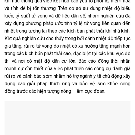
khí hậu thông qua việc kết hợp các yếu tố phơi lộ, hiểm họa
và tính dễ bị tổn thương. Trên cơ sở sử dụng nhiệt độ biểu
kiến, tỷ suất tử vong và dữ liệu dân số, nhóm nghiên cứu đã
xây dựng phương pháp ước tính tỷ lệ tử vong liên quan đến
nhiệt trong tương lai theo các kịch bản phát thải khí nhà kính.
Kết quả nghiên cứu cho thấy trong bối cảnh nhiệt độ tiếp tục
gia tăng, rủi ro tử vong do nhiệt có xu hướng tăng mạnh hơn
trong các kịch bản phát thải cao, đặc biệt tại các khu vực đô
thị và nơi có mật độ dân cư lớn. Báo cáo đồng thời nhấn
mạnh sự cần thiết của việc phát triển các công cụ đánh giá
rủi ro và cảnh báo sớm nhằm hỗ trợ ngành y tế chủ động xây
dựng các giải pháp thích ứng và bảo vệ sức khỏe cộng
đồng trước các hiện tượng nóng – ẩm cực đoan.