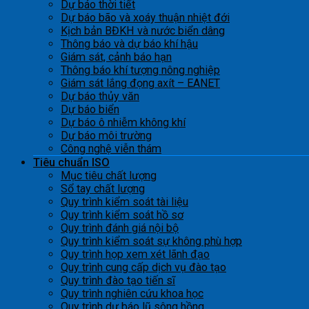
Dự báo thời tiết
Dự báo bão và xoáy thuận nhiệt đới
Kịch bản BĐKH và nước biển dâng
Thông báo và dự báo khí hậu
Giám sát, cảnh báo hạn
Thông báo khí tượng nông nghiệp
Giám sát lắng đọng axít – EANET
Dự báo thủy văn
Dự báo biển
Dự báo ô nhiễm không khí
Dự báo môi trường
Công nghệ viễn thám
Tiêu chuẩn ISO
Mục tiêu chất lượng
Sổ tay chất lượng
Quy trình kiểm soát tài liệu
Quy trình kiểm soát hồ sơ
Quy trình đánh giá nội bộ
Quy trình kiểm soát sự không phù hợp
Quy trình họp xem xét lãnh đạo
Quy trình cung cấp dịch vụ đào tạo
Quy trình đào tạo tiến sĩ
Quy trình nghiên cứu khoa học
Quy trình dự báo lũ sông hồng