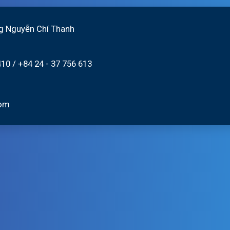
06/8/2026
g Nguyễn Chí Thanh
410
/
+84 24 - 37 756 613
com