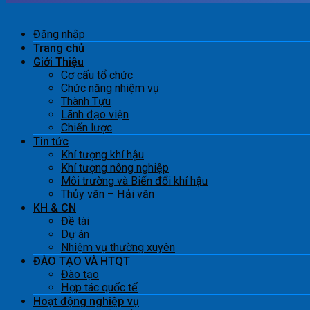
Đăng nhập
Trang chủ
Giới Thiệu
Cơ cấu tổ chức
Chức năng nhiệm vụ
Thành Tựu
Lãnh đạo viện
Chiến lược
Tin tức
Khí tượng khí hậu
Khí tượng nông nghiệp
Môi trường và Biến đổi khí hậu
Thủy văn – Hải văn
KH & CN
Đề tài
Dự án
Nhiệm vụ thường xuyên
ĐÀO TẠO VÀ HTQT
Đào tạo
Hợp tác quốc tế
Hoạt động nghiệp vụ