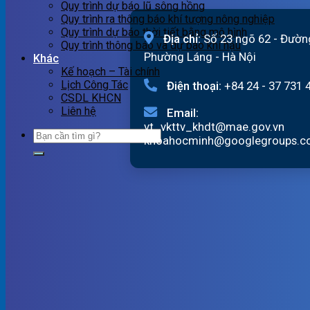
Quy trình dự báo lũ sông hồng
Quy trình ra thông báo khí tượng nông nghiệp
Quy trình dự báo thời tiết bằng mô hình
Địa chỉ:
Số 23 ngõ 62 - Đườn
Quy trình thông báo và dự báo khí hậu
Phường Láng - Hà Nội
Khác
Kế hoạch – Tài chính
Lịch Công Tác
Điện thoại:
+84 24 - 37 731 
CSDL KHCN
Liên hệ
Email:
vt_vkttv_khdt@mae.gov.vn
khoahocminh@googlegroups.