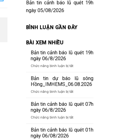
Bản tin cảnh báo lũ quét 19h
ngày 05/08/2026
BÌNH LUẬN GẦN ĐÂY
BÀI XEM NHIỀU
Bản tin cảnh báo lũ quét 19h
ngày 06/8/2026
ở
Chức năng bình luận bị tắt
Bản
tin
Bản tin dự báo lũ sông
cảnh
Hồng_IMHEMS_06.08.2026
báo
ở
Chức năng bình luận bị tắt
lũ
Bản
quét
tin
Bản tin cảnh báo lũ quét 07h
19h
dự
ngày 06/8/2026
ngày
báo
06/8/2026
ở
Chức năng bình luận bị tắt
lũ
Bản
sông
tin
Bản tin cảnh báo lũ quét 01h
Hồng_IMHEMS_06.08.2026
cảnh
ngày 06/08/2026