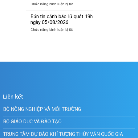
báo
ở
Chức năng bình luận bị tắt
lũ
Bản
quét
tin
Bản tin cảnh báo lũ quét 19h
07h
cảnh
ngày 05/08/2026
ngày
báo
06/8/2026
ở
Chức năng bình luận bị tắt
lũ
Bản
quét
tin
01h
cảnh
ngày
báo
06/08/2026
lũ
quét
19h
ngày
05/08/2026
Liên kết
BỘ NÔNG NGHIỆP VÀ MÔI TRƯỜNG
BỘ GIÁO DỤC VÀ ĐÀO TẠO
TRUNG TÂM DỰ BÁO KHÍ TƯỢNG THỦY VĂN QUỐC GIA