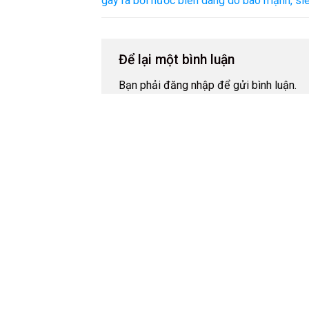
gây ra bởi nước biển dâng do bão mạnh, si
Để lại một bình luận
Bạn phải
đăng nhập
để gửi bình luận.