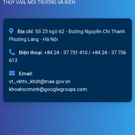
THỦY VĂN, MÔI TRƯỜNG VÀ BIỂN
Địa chỉ:
Số 23 ngõ 62 - Đường Nguyễn Chí Thanh
Phường Láng - Hà Nội
Điện thoại:
+84 24 - 37 731 410
/
+84 24 - 37 756
613
Email:
vt_vkttv_khdt@mae.gov.vn
khoahocminh@googlegroups.com