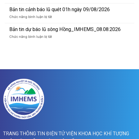
nước
Bản
lũ
lúc
tin
Bản tin cảnh báo lũ quét 01h ngày 09/08/2026
sông
13
dự
Hồng_IMHEMS_10.08.2026
ở
Chức năng bình luận bị tắt
giờ
báo
Bản
ngày
lũ
tin
Bản tin dự báo lũ sông Hồng_IMHEMS_08.08.2026
10/8/2026
sông
cảnh
Hồng_IMHEMS_09.08.2026
ở
Chức năng bình luận bị tắt
báo
Bản
lũ
tin
quét
dự
01h
báo
ngày
lũ
09/08/2026
sông
Hồng_IMHEMS_08.08.2026
TRANG THÔNG TIN ĐIỆN TỬ VIỆN KHOA HỌC KHÍ TƯỢNG