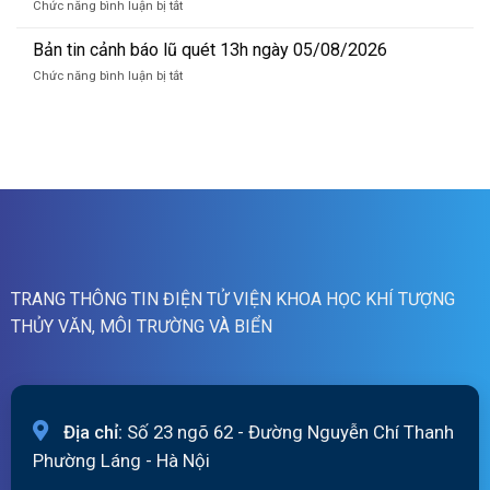
07h
ở
Chức năng bình luận bị tắt
báo
ngày
Bản
lũ
06/8/2026
tin
Bản tin cảnh báo lũ quét 13h ngày 05/08/2026
quét
cảnh
01h
ở
Chức năng bình luận bị tắt
báo
ngày
Bản
lũ
06/08/2026
tin
quét
cảnh
19h
báo
ngày
lũ
05/08/2026
quét
13h
ngày
05/08/2026
TRANG THÔNG TIN ĐIỆN TỬ VIỆN KHOA HỌC KHÍ TƯỢNG
THỦY VĂN, MÔI TRƯỜNG VÀ BIỂN
Địa chỉ:
Số 23 ngõ 62 - Đường Nguyễn Chí Thanh
Phường Láng - Hà Nội