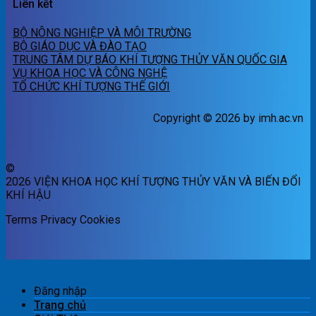
Liên kết
BỘ NÔNG NGHIỆP VÀ MÔI TRƯỜNG
BỘ GIÁO DỤC VÀ ĐÀO TẠO
TRUNG TÂM DỰ BÁO KHÍ TƯỢNG THỦY VĂN QUỐC GIA
VỤ KHOA HỌC VÀ CÔNG NGHỆ
TỔ CHỨC KHÍ TƯỢNG THẾ GIỚI
Copyright © 2026 by imh.ac.vn
©
2026 VIỆN KHOA HỌC KHÍ TƯỢNG THỦY VĂN VÀ BIẾN ĐỔI
KHÍ HẬU
Terms
Privacy
Cookies
Đăng nhập
Trang chủ