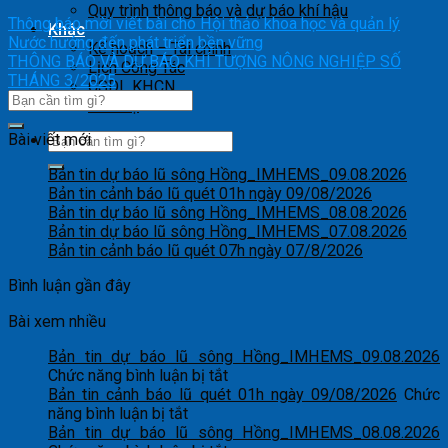
Quy trình thông báo và dự báo khí hậu
Thông báo mời viết bài cho Hội thảo khoa học và quản lý
Khác
Nước hướng đến phát triển bền vững
Kế hoạch – Tài chính
THÔNG BÁO VÀ DỰ BÁO KHÍ TƯỢNG NÔNG NGHIỆP SỐ
Lịch Công Tác
THÁNG 3/2025
CSDL KHCN
Liên hệ
Bài viết mới
Bản tin dự báo lũ sông Hồng_IMHEMS_09.08.2026
Bản tin cảnh báo lũ quét 01h ngày 09/08/2026
Bản tin dự báo lũ sông Hồng_IMHEMS_08.08.2026
Bản tin dự báo lũ sông Hồng_IMHEMS_07.08.2026
Bản tin cảnh báo lũ quét 07h ngày 07/8/2026
Bình luận gần đây
Bài xem nhiều
Bản tin dự báo lũ sông Hồng_IMHEMS_09.08.2026
ở
Chức năng bình luận bị tắt
Bản
Bản tin cảnh báo lũ quét 01h ngày 09/08/2026
Chức
ở
tin
năng bình luận bị tắt
Bản
dự
Bản tin dự báo lũ sông Hồng_IMHEMS_08.08.2026