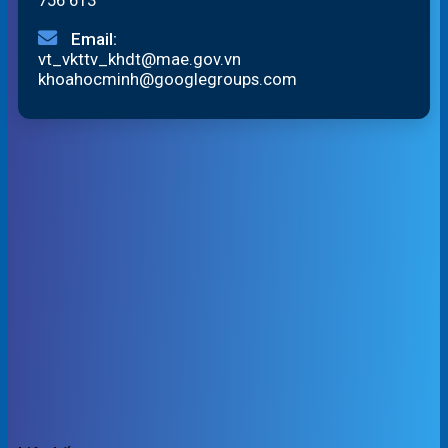
Email:
vt_vkttv_khdt@mae.gov.vn
khoahocminh@googlegroups.com