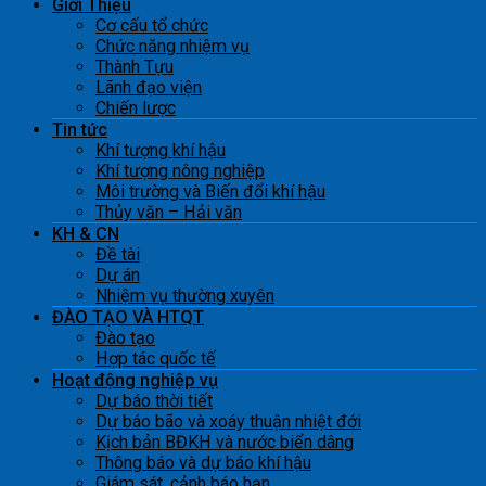
Giới Thiệu
Cơ cấu tổ chức
Chức năng nhiệm vụ
Thành Tựu
Lãnh đạo viện
Chiến lược
Tin tức
Khí tượng khí hậu
Khí tượng nông nghiệp
Môi trường và Biến đổi khí hậu
Thủy văn – Hải văn
KH & CN
Đề tài
Dự án
Nhiệm vụ thường xuyên
ĐÀO TẠO VÀ HTQT
Đào tạo
Hợp tác quốc tế
Hoạt động nghiệp vụ
Dự báo thời tiết
Dự báo bão và xoáy thuận nhiệt đới
Kịch bản BĐKH và nước biển dâng
Thông báo và dự báo khí hậu
Giám sát, cảnh báo hạn