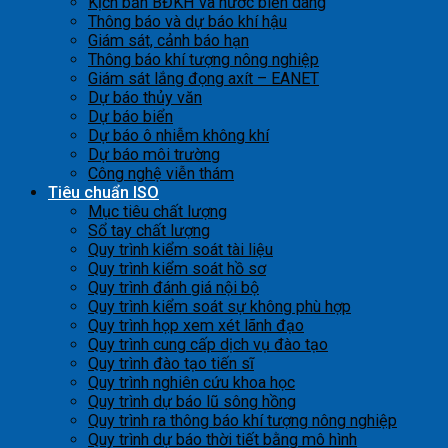
Kịch bản BĐKH và nước biển dâng
Thông báo và dự báo khí hậu
Giám sát, cảnh báo hạn
Thông báo khí tượng nông nghiệp
Giám sát lắng đọng axít – EANET
Dự báo thủy văn
Dự báo biển
Dự báo ô nhiễm không khí
Dự báo môi trường
Công nghệ viễn thám
Tiêu chuẩn ISO
Mục tiêu chất lượng
Sổ tay chất lượng
Quy trình kiểm soát tài liệu
Quy trình kiểm soát hồ sơ
Quy trình đánh giá nội bộ
Quy trình kiểm soát sự không phù hợp
Quy trình họp xem xét lãnh đạo
Quy trình cung cấp dịch vụ đào tạo
Quy trình đào tạo tiến sĩ
Quy trình nghiên cứu khoa học
Quy trình dự báo lũ sông hồng
Quy trình ra thông báo khí tượng nông nghiệp
Quy trình dự báo thời tiết bằng mô hình