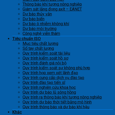
Thông báo khí tượng nông nghiệp
Giám sát lắng đọng axít – EANET
Dự báo thủy văn
Dự báo biển
Dự báo ô nhiễm không khí
Dự báo môi trường
Công nghệ viễn thám
Tiêu chuẩn ISO
Mục tiêu chất lượng
Sổ tay chất lượng
Quy trình kiểm soát tài liệu
Quy trình kiểm soát hồ sơ
Quy trình đánh giá nội bộ
Quy trình kiểm soát sự không phù hợp
Quy trình họp xem xét lãnh đạo
Quy trình cung cấp dịch vụ đào tạo
Quy trình đào tạo tiến sĩ
Quy trình nghiên cứu khoa học
Quy trình dự báo lũ sông hồng
Quy trình ra thông báo khí tượng nông nghiệp
Quy trình dự báo thời tiết bằng mô hình
Quy trình thông báo và dự báo khí hậu
Khác