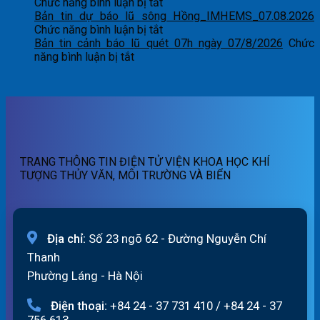
tin
báo
ở
Chức năng bình luận bị tắt
cảnh
lũ
Bản
Bản tin dự báo lũ sông Hồng_IMHEMS_07.08.2026
báo
sông
tin
ở
Chức năng bình luận bị tắt
lũ
Hồng_IMHEMS_09.08.2026
dự
Bản
Bản tin cảnh báo lũ quét 07h ngày 07/8/2026
Chức
quét
ở
báo
tin
năng bình luận bị tắt
01h
Bản
lũ
dự
ngày
tin
sông
báo
09/08/2026
cảnh
Hồng_IMHEMS_08.08.2026
lũ
báo
sông
lũ
Hồng_IMHEMS_07.08.2026
quét
07h
TRANG THÔNG TIN ĐIỆN TỬ VIỆN KHOA HỌC KHÍ
ngày
TƯỢNG THỦY VĂN, MÔI TRƯỜNG VÀ BIỂN
07/8/2026
Địa chỉ:
Số 23 ngõ 62 - Đường Nguyễn Chí
Thanh
Phường Láng - Hà Nội
Điện thoại:
+84 24 - 37 731 410
/
+84 24 - 37
756 613