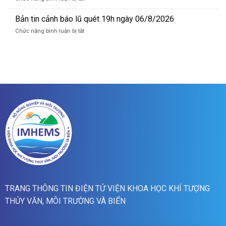
báo
Bản
lũ
tin
Bản tin cảnh báo lũ quét 19h ngày 06/8/2026
quét
cảnh
07h
ở
Chức năng bình luận bị tắt
báo
ngày
Bản
lũ
07/8/2026
tin
quét
cảnh
01h
báo
ngày
lũ
07/8/2026
quét
19h
ngày
06/8/2026
TRANG THÔNG TIN ĐIỆN TỬ VIỆN KHOA HỌC KHÍ TƯỢNG
THỦY VĂN, MÔI TRƯỜNG VÀ BIỂN