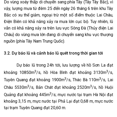
Do vùng xoáy thấp di chuyển sang phía Tây (Tây Tây Bắc), vì
vậy, lượng mưa từ đêm 25 đến ngày 26 tháng 6 trên khu Tây
Bắc có xu thế giảm, ngoại trừ một số điểm thuộc Lai Châu,
Điện Biên có khả năng xảy ra mưa lớn cục bộ. Tuy nhiên, lũ
vẫn có khả năng xảy ra trên lưu vực Sông Đà (Thủy điện Lai
Châu) do vùng mưa lớn đang di chuyển sang khu vực thượng
nguồn (phía Tây Nam Trung Quốc).
3.2. Dự báo lũ và cảnh báo lũ quét trong thời gian tới
Dự báo lũ trong 24h tới, lưu lượng về hồ Sơn La đạt
3
3
khoảng 10850m
/s, hồ Hòa Bình đạt khoảng 3130m
/s,
3
3
Tuyên Quang đạt khoảng 1900m
/s, Thác Bà 110m
/s, Lai
3
3
Châu 5530m
/s, Bản Chát đạt khoảng 2520m
/s, hồ Huội
3
Quảng đạt khoảng 445m
/s; mực nước tại trạm Hà Nội đạt
khoảng 3,15 m, mực nước tại Phả Lại đạt 0,68 m, mực nước
tại trạm Tuyên Quang đạt 20,60 m.