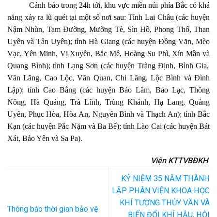
Cảnh báo trong 24h tới, khu vực miền núi phía Bắc có khả
năng xảy ra lũ quét tại một số nơi sau: Tỉnh Lai Châu (các huyện
N
ậ
m Nh
ù
n, Tam
Đườ
ng, M
ườ
ng T
è
, S
ì
n H
ồ
, Phong Th
ổ
, Than
Uy
ê
n v
à
T
â
n Uy
ê
n); tỉnh Hà Giang (các huyện
Đồ
ng V
ă
n, Mèo
V
ạ
c, Yên Minh, V
ị
Xuy
ê
n, B
ắ
c M
ê
, Ho
à
ng Su Ph
ì
, X
í
n M
ầ
n v
à
Quang B
ì
nh); tỉnh L
ạ
ng S
ơ
n (các huyện Tr
à
ng
Đị
nh, B
ì
nh Gia,
V
ă
n Lãng, Cao L
ộ
c, V
ă
n Quan, Chi L
ă
ng, L
ộ
c B
ì
nh v
à
Đ
ì
nh
L
ậ
p); tỉnh Cao Bằng (các huyện B
ả
o L
â
m, B
ả
o L
ạ
c, Th
ô
ng
N
ô
ng, H
à
Qu
ả
ng, Tr
à
L
ĩ
nh, Tr
ù
ng Kh
á
nh, H
ạ
Lang, Qu
ả
ng
Uy
ê
n, Ph
ụ
c H
ò
a, H
ò
a An, Nguy
ê
n B
ì
nh v
à
Th
ạ
ch An); tỉnh B
ắ
c
K
ạ
n (các huyện P
ắ
c N
ặ
m v
à
Ba B
ể); tỉnh Lào Cai (các huyện
B
á
t
X
á
t, B
ả
o Y
ê
n v
à
Sa Pa).
Viện KTTVBĐKH
KỶ NIỆM 35 NĂM THÀNH
LẬP PHÂN VIỆN KHOA HỌC
KHÍ TƯỢNG THỦY VĂN VÀ
Thông báo thời gian bảo vệ
BIẾN ĐỔI KHÍ HẬU, HỘI