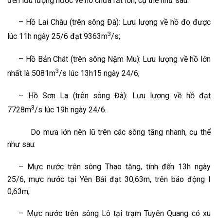
đến lưu lượng nước về hồ chứa rất lớn, cụ thể như sau:
–
Hồ Lai Châu (trên sông Đà): Lưu lượng về hồ đo được
3
lúc 11h ngày 25/6 đạt 9363m
/s;
–
Hồ Bản Chát (trên sông Nậm Mu): Lưu lượng về hồ lớn
3
nhất là 5081m
/s lúc 13h15 ngày 24/6;
–
Hồ Sơn La (trên sông Đà): Lưu lượng về hồ đạt
3
7728m
/s lúc 19h ngày 24/6.
Do mưa lớn nên lũ trên các sông tăng nhanh, cụ thể
như sau:
–
Mực nước trên sông Thao tăng, tính đến 13h ngày
25/6, mực nước tại Yên Bái đạt 30,63m, trên báo động I
0,63m;
–
Mực nước trên sông Lô tại trạm Tuyên Quang có xu