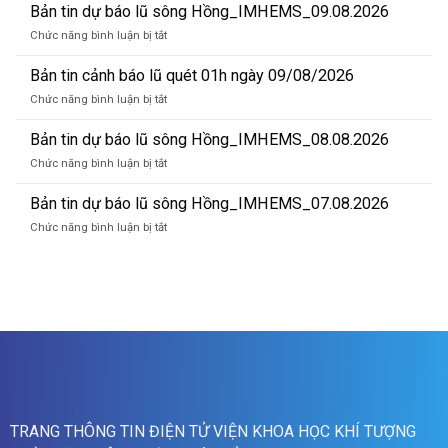
tin
Bản tin dự báo lũ sông Hồng_IMHEMS_09.08.2026
dự
ở
Chức năng bình luận bị tắt
báo
Bản
lũ
tin
Bản tin cảnh báo lũ quét 01h ngày 09/08/2026
sông
dự
Hồng_IMHEMS_10.08.2026
ở
Chức năng bình luận bị tắt
báo
Bản
lũ
tin
Bản tin dự báo lũ sông Hồng_IMHEMS_08.08.2026
sông
cảnh
Hồng_IMHEMS_09.08.2026
ở
Chức năng bình luận bị tắt
báo
Bản
lũ
tin
Bản tin dự báo lũ sông Hồng_IMHEMS_07.08.2026
quét
dự
01h
ở
Chức năng bình luận bị tắt
báo
ngày
Bản
lũ
09/08/2026
tin
sông
dự
Hồng_IMHEMS_08.08.2026
báo
lũ
sông
Hồng_IMHEMS_07.08.2026
TRANG THÔNG TIN ĐIỆN TỬ VIỆN KHOA HỌC KHÍ TƯỢNG