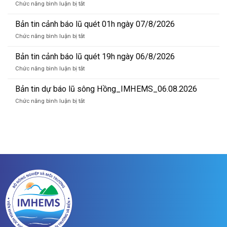
ở
Chức năng bình luận bị tắt
báo
Bản
lũ
tin
Bản tin cảnh báo lũ quét 01h ngày 07/8/2026
sông
cảnh
Hồng_IMHEMS_07.08.2026
ở
Chức năng bình luận bị tắt
báo
Bản
lũ
tin
Bản tin cảnh báo lũ quét 19h ngày 06/8/2026
quét
cảnh
07h
ở
Chức năng bình luận bị tắt
báo
ngày
Bản
lũ
07/8/2026
tin
Bản tin dự báo lũ sông Hồng_IMHEMS_06.08.2026
quét
cảnh
01h
ở
Chức năng bình luận bị tắt
báo
ngày
Bản
lũ
07/8/2026
tin
quét
dự
19h
báo
ngày
lũ
06/8/2026
sông
Hồng_IMHEMS_06.08.2026