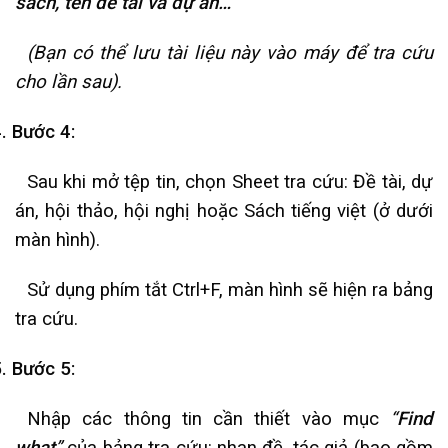
sách, tên đề tài và dự án…
(Bạn có thể lưu tài liệu này vào máy để tra cứu
cho lần sau).
4.
Bước 4:
Sau khi mở tệp tin, chọn Sheet tra cứu: Đề tài, dự
án, hội thảo, hội nghị hoặc Sách tiếng việt (ở dưới
màn hình).
Sử dụng phím tắt Ctrl+F, màn hình sẽ hiện ra bảng
tra cứu.
5.
Bước 5:
Nhập các thông tin cần thiết vào mục
“
Find