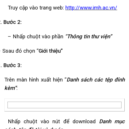
Truy cập vào trang web:
http://www.imh.ac.vn/
2.
Bước 2:
– Nhấp chuột vào phần
“
Thông tin thư viện”
–
Ssau đó chọn “
Giới thiệu”
3.
Bước 3:
Trên màn hình xuất hiện “
Danh sách các tệp đính
kèm”
:
Nhấp chuột vào nút để download
Danh mục