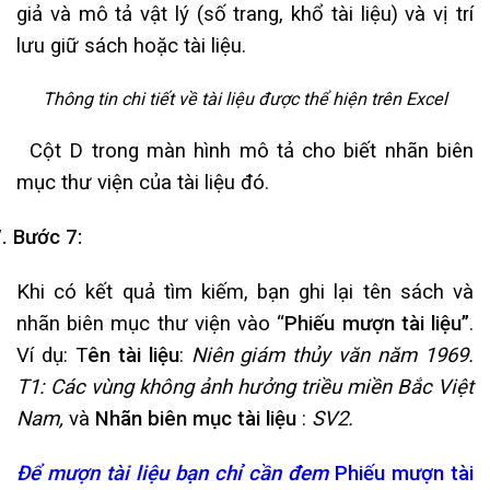
giả và mô tả vật lý (số trang, khổ tài liệu) và vị trí
lưu giữ sách hoặc tài liệu.
Thông tin chi tiết về tài liệu được thể hiện trên Excel
Cột D trong màn hình mô tả cho biết nhãn biên
mục thư viện của tài liệu đó.
7.
Bước 7:
Khi có kết quả tìm kiếm, bạn ghi lại tên sách và
nhãn biên mục thư viện vào “
Phiếu mượn tài liệu”
.
Ví dụ: T
ên tài liệu
:
Niên giám thủy văn năm 1969.
T1: Các vùng không ảnh hưởng triều miền Bắc Việt
Nam,
và
Nhãn biên mục tài liệu
:
SV2.
Để mượn tài liệu bạn chỉ cần đem
Phiếu mượn tài