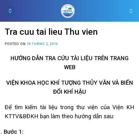
Skip
to
content
Tra cuu tai lieu Thu vien
POSTED ON
18 THÁNG 2, 2016
HƯỚNG DẪN TRA CỨU TÀI LIỆU TRÊN TRANG
WEB
VIỆN KHOA HỌC KHÍ TƯỢNG THỦY VĂN VÀ BIẾN
ĐỔI KHÍ HẬU
Để tìm kiếm tài liệu trong thư viện của Viện KH
KTTV&BĐKH bạn làm theo hướng dẫn sau:
1.
Bước 1: