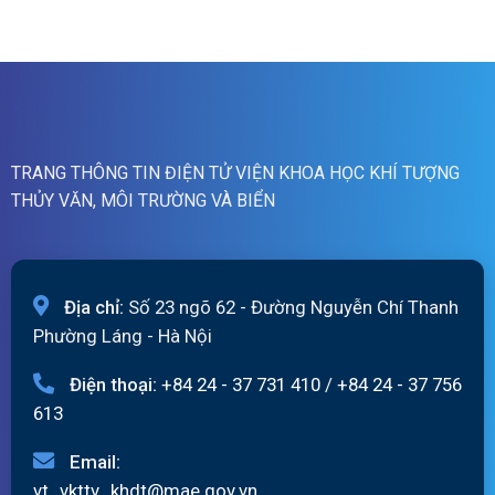
cảnh
01h
báo
ngày
lũ
07/8/2026
quét
19h
ngày
06/8/2026
TRANG THÔNG TIN ĐIỆN TỬ VIỆN KHOA HỌC KHÍ TƯỢNG
THỦY VĂN, MÔI TRƯỜNG VÀ BIỂN
Địa chỉ:
Số 23 ngõ 62 - Đường Nguyễn Chí Thanh
Phường Láng - Hà Nội
Điện thoại:
+84 24 - 37 731 410
/
+84 24 - 37 756
613
Email:
vt_vkttv_khdt@mae.gov.vn