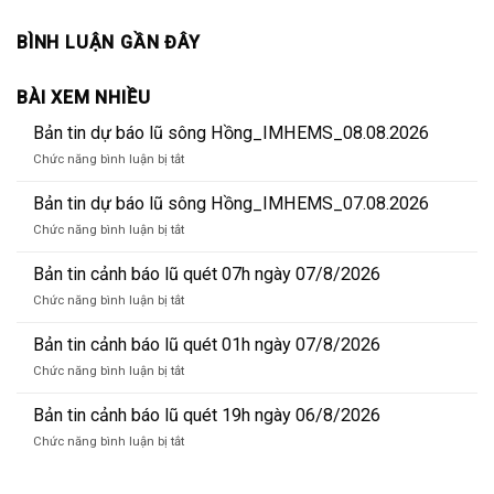
BÌNH LUẬN GẦN ĐÂY
BÀI XEM NHIỀU
Bản tin dự báo lũ sông Hồng_IMHEMS_08.08.2026
ở
Chức năng bình luận bị tắt
Bản
tin
Bản tin dự báo lũ sông Hồng_IMHEMS_07.08.2026
dự
ở
Chức năng bình luận bị tắt
báo
Bản
lũ
tin
Bản tin cảnh báo lũ quét 07h ngày 07/8/2026
sông
dự
Hồng_IMHEMS_08.08.2026
ở
Chức năng bình luận bị tắt
báo
Bản
lũ
tin
Bản tin cảnh báo lũ quét 01h ngày 07/8/2026
sông
cảnh
Hồng_IMHEMS_07.08.2026
ở
Chức năng bình luận bị tắt
báo
Bản
lũ
tin
Bản tin cảnh báo lũ quét 19h ngày 06/8/2026
quét
cảnh
07h
ở
Chức năng bình luận bị tắt
báo
ngày
Bản
lũ
07/8/2026
tin
quét