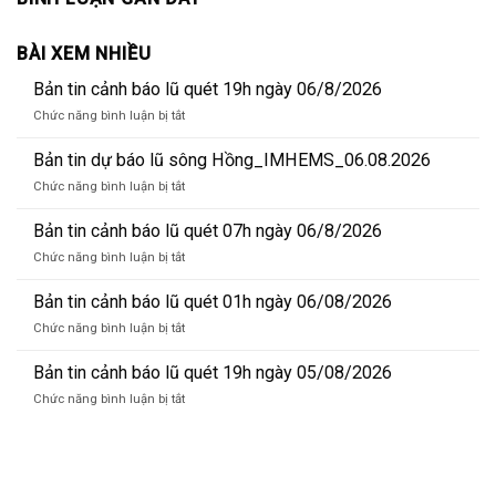
BÀI XEM NHIỀU
Bản tin cảnh báo lũ quét 19h ngày 06/8/2026
ở
Chức năng bình luận bị tắt
Bản
tin
Bản tin dự báo lũ sông Hồng_IMHEMS_06.08.2026
cảnh
ở
Chức năng bình luận bị tắt
báo
Bản
lũ
tin
Bản tin cảnh báo lũ quét 07h ngày 06/8/2026
quét
dự
19h
ở
Chức năng bình luận bị tắt
báo
ngày
Bản
lũ
06/8/2026
tin
Bản tin cảnh báo lũ quét 01h ngày 06/08/2026
sông
cảnh
Hồng_IMHEMS_06.08.2026
ở
Chức năng bình luận bị tắt
báo
Bản
lũ
tin
Bản tin cảnh báo lũ quét 19h ngày 05/08/2026
quét
cảnh
07h
ở
Chức năng bình luận bị tắt
báo
ngày
Bản
lũ
06/8/2026
tin
quét
cảnh
01h
báo
ngày