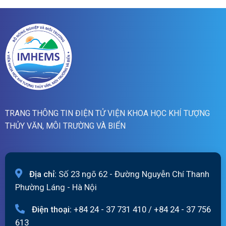
lũ
06/08/2026
quét
19h
ngày
05/08/2026
TRANG THÔNG TIN ĐIỆN TỬ VIỆN KHOA HỌC KHÍ TƯỢNG
THỦY VĂN, MÔI TRƯỜNG VÀ BIỂN
Địa chỉ:
Số 23 ngõ 62 - Đường Nguyễn Chí Thanh
Phường Láng - Hà Nội
Điện thoại:
+84 24 - 37 731 410
/
+84 24 - 37 756
613