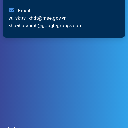
Email:
vt_vkttv_khdt@mae.gov.vn
khoahocminh@googlegroups.com