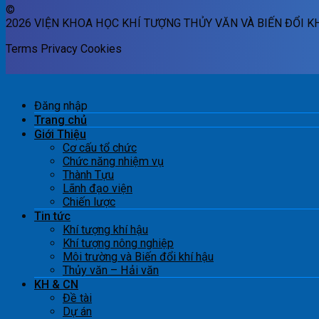
©
2026 VIỆN KHOA HỌC KHÍ TƯỢNG THỦY VĂN VÀ BIẾN ĐỔI K
Terms
Privacy
Cookies
Đăng nhập
Trang chủ
Giới Thiệu
Cơ cấu tổ chức
Chức năng nhiệm vụ
Thành Tựu
Lãnh đạo viện
Chiến lược
Tin tức
Khí tượng khí hậu
Khí tượng nông nghiệp
Môi trường và Biến đổi khí hậu
Thủy văn – Hải văn
KH & CN
Đề tài
Dự án