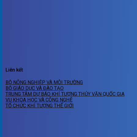
Liên kết
BỘ NÔNG NGHIỆP VÀ MÔI TRƯỜNG
BỘ GIÁO DỤC VÀ ĐÀO TẠO
TRUNG TÂM DỰ BÁO KHÍ TƯỢNG THỦY VĂN QUỐC GIA
VỤ KHOA HỌC VÀ CÔNG NGHỆ
TỔ CHỨC KHÍ TƯỢNG THẾ GIỚI