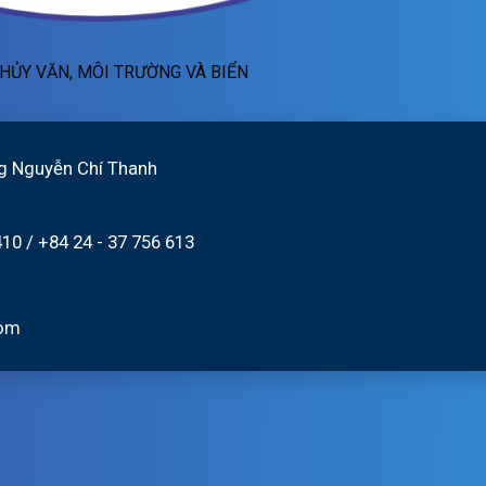
HỦY VĂN, MÔI TRƯỜNG VÀ BIỂN
g Nguyễn Chí Thanh
410
/
+84 24 - 37 756 613
com