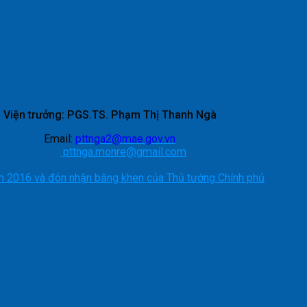
Viện trưởng: PGS.TS. Phạm Thị Thanh Ngà
Email:
pttnga2@mae.gov.vn
pttnga.monre@gmail.com
m 2016 và đón nhận bằng khen của Thủ tướng Chính phủ