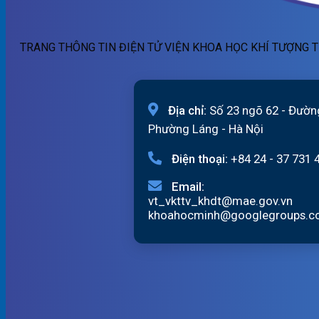
TRANG THÔNG TIN ĐIỆN TỬ VIỆN KHOA HỌC KHÍ TƯỢNG T
Địa chỉ:
Số 23 ngõ 62 - Đườn
Phường Láng - Hà Nội
Điện thoại:
+84 24 - 37 731 
Email:
vt_vkttv_khdt@mae.gov.vn
khoahocminh@googlegroups.