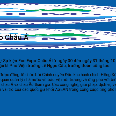
o Châu Á
ự Sự kiện Eco Expo Châu Á từ ngày 30 đến ngày 31 tháng 10
hậu là Phó Viện trưởng Lê Ngọc Cầu, trưởng đoàn công tác.
hị được đồng tổ chức bởi Chính quyền Đặc khu hành chính Hồng 
 quan quản lý nhà nước về bảo vệ môi trường và ứng phó với biế
 châu Á và châu Âu tham gia. Các công nghệ, giải pháp, dịch vụ v
n vai trò của các quốc gia khối ASEAN trong công cuộc ứng phó 