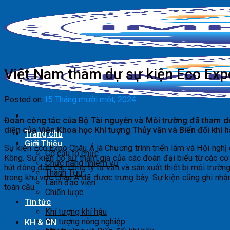
Skip
to
content
Việt Nam tham dự sự kiện Eco Exp
Posted on
15 Tháng mười một, 2024
Đoàn công tác của Bộ Tài nguyên và Môi trường đã tham d
diện của Viện Khoa học Khí tượng Thủy văn và Biến đổi khí 
Trang chủ
Giới Thiệu
Sự kiện Eco Expo Châu Á là Chương trình triển lãm và Hội ng
Cơ cấu tổ chức
Kông. Sự kiện có sự tham gia của các đoàn đại biểu từ các cơ
Chức năng nhiệm vụ
hút đông đảo các công ty tư vấn và sản xuất thiết bị môi trường
Thành Tựu
trong khu vực châu Á đã được trưng bày. Sự kiện cũng ghi nhậ
Lãnh đạo viện
toàn cầu.
Chiến lược
Tin tức
Khí tượng khí hậu
Khí tượng nông nghiệp
KH & CN