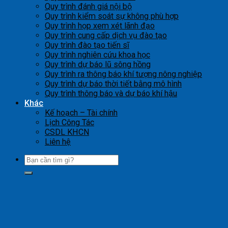
Quy trình đánh giá nội bộ
Quy trình kiểm soát sự không phù hợp
Quy trình họp xem xét lãnh đạo
Quy trình cung cấp dịch vụ đào tạo
Quy trình đào tạo tiến sĩ
Quy trình nghiên cứu khoa học
Quy trình dự báo lũ sông hồng
Quy trình ra thông báo khí tượng nông nghiệp
Quy trình dự báo thời tiết bằng mô hình
Quy trình thông báo và dự báo khí hậu
Khác
Kế hoạch – Tài chính
Lịch Công Tác
CSDL KHCN
Liên hệ