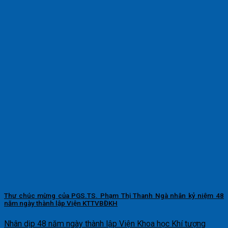
Thư chúc mừng của PGS.TS. Phạm Thị Thanh Ngà nhân kỷ niệm 48
năm ngày thành lập Viện KTTVBĐKH
Nhân dịp 48 năm ngày thành lập Viện Khoa học Khí tượng