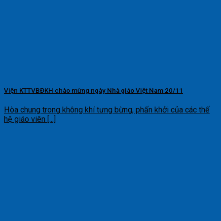
Viện KTTVBĐKH chào mừng ngày Nhà giáo Việt Nam 20/11
Hòa chung trong không khí tưng bừng, phấn khởi của các thế
hệ giáo viên [...]