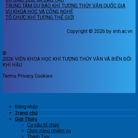
TRUNG TÂM DỰ BÁO KHÍ TƯỢNG THỦY VĂN QUỐC GIA
VỤ KHOA HỌC VÀ CÔNG NGHỆ
TỔ CHỨC KHÍ TƯỢNG THẾ GIỚI
Copyright © 2026 by imh.ac.vn
©
2026 VIỆN KHOA HỌC KHÍ TƯỢNG THỦY VĂN VÀ BIẾN ĐỔI
KHÍ HẬU
Terms
Privacy
Cookies
Đăng nhập
Trang chủ
Giới Thiệu
Cơ cấu tổ chức
Chức năng nhiệm vụ
Thành Tựu