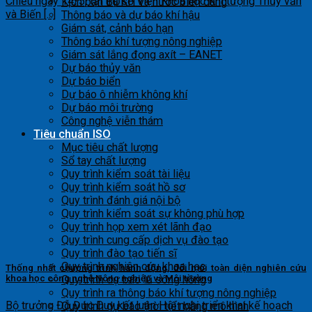
Chiều ngày 14/5, tại trụ sở Viện Khoa học Khí tượng Thủy văn
Kịch bản BĐKH và nước biển dâng
và Biến [...]
Thông báo và dự báo khí hậu
Giám sát, cảnh báo hạn
Thông báo khí tượng nông nghiệp
Giám sát lắng đọng axít – EANET
Dự báo thủy văn
Dự báo biển
Dự báo ô nhiễm không khí
Dự báo môi trường
Công nghệ viễn thám
Tiêu chuẩn ISO
Mục tiêu chất lượng
Sổ tay chất lượng
Quy trình kiểm soát tài liệu
Quy trình kiểm soát hồ sơ
Quy trình đánh giá nội bộ
Quy trình kiểm soát sự không phù hợp
Quy trình họp xem xét lãnh đạo
Quy trình cung cấp dịch vụ đào tạo
Quy trình đào tạo tiến sĩ
Quy trình nghiên cứu khoa học
Thống nhất chương trình hành động, đổi mới toàn diện nghiên cứu
khoa học công nghệ Nông nghiệp và Môi trường
Quy trình dự báo lũ sông hồng
Quy trình ra thông báo khí tượng nông nghiệp
Bộ trưởng Đỗ Đức Duy kết luận Hội nghị triển khai kế hoạch
Quy trình dự báo thời tiết bằng mô hình