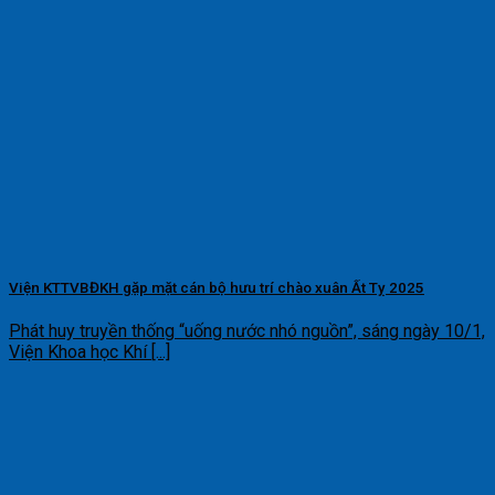
Viện KTTVBĐKH gặp mặt cán bộ hưu trí chào xuân Ất Tỵ 2025
Phát huy truyền thống “uống nước nhó nguồn”, sáng ngày 10/1,
Viện Khoa học Khí [...]