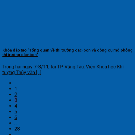
Khóa đào tạo “Tổng quan về thị trường các-bon và công cụ mô phỏng
thị trường các-bon”
Trong hai ngày 7-8/11, tại TP Vũng Tàu, Viện Khoa học Khí
tượng Thủy văn [...]
1
2
3
4
5
6
…
28