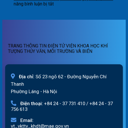
báo
tin
ở
sông
năng bình luận bị tắt
lũ
cảnh
Bản
Hồng_IMHEMS_07.08.2026
quét
báo
tin
07h
lũ
cảnh
ngày
quét
báo
07/8/2026
01h
lũ
ngày
quét
07/8/2026
19h
TRANG THÔNG TIN ĐIỆN TỬ VIỆN KHOA HỌC KHÍ
ngày
TƯỢNG THỦY VĂN, MÔI TRƯỜNG VÀ BIỂN
06/8/2026
Địa chỉ:
Số 23 ngõ 62 - Đường Nguyễn Chí
Thanh
Phường Láng - Hà Nội
Điện thoại:
+84 24 - 37 731 410
/
+84 24 - 37
756 613
Email:
vt_vkttv_khdt@mae.gov.vn