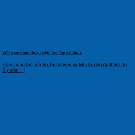
Việt Nam tham dự sự kiện Eco Expo Châu Á
Đoàn công tác của Bộ Tài nguyên và Môi trường đã tham dự
Sự kiện [...]