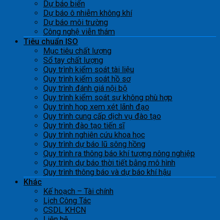
Dự báo biển
Dự báo ô nhiễm không khí
Dự báo môi trường
Công nghệ viễn thám
Tiêu chuẩn ISO
Mục tiêu chất lượng
Sổ tay chất lượng
Quy trình kiểm soát tài liệu
Quy trình kiểm soát hồ sơ
Quy trình đánh giá nội bộ
Quy trình kiểm soát sự không phù hợp
Quy trình họp xem xét lãnh đạo
Quy trình cung cấp dịch vụ đào tạo
Quy trình đào tạo tiến sĩ
Quy trình nghiên cứu khoa học
Quy trình dự báo lũ sông hồng
Quy trình ra thông báo khí tượng nông nghiệp
Quy trình dự báo thời tiết bằng mô hình
Quy trình thông báo và dự báo khí hậu
Khác
Kế hoạch – Tài chính
Lịch Công Tác
CSDL KHCN
Liên hệ