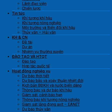
Lãnh đạo viện
Chiến lược
Tin tức
Khí tượng khí hậu
Khí tượng nông nghiệp
Môi trường và Biến đổi khí hậu
Thủy văn – Hải văn
KH & CN
Đề tài
Dự án
Nhiệm vụ thường xuyên
ĐÀO TẠO VÀ HTQT
Đào tạo
Hợp tác quốc tế
Hoạt động nghiệp vụ
Dự báo thời tiết
Dự báo bão và xoáy thuận nhiệt đới
Kịch bản BĐKH và nước biển dâng
Thông báo và dự báo khí hậu
Giám sát, cảnh báo hạn
Thông báo khí tượng nông nghiệp
Giám sát lắng đọng axít – EANET
Dự báo thủy văn