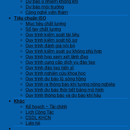
Dự báo ô nhiễm không khí
Dự báo môi trường
Công nghệ viễn thám
Tiêu chuẩn ISO
Mục tiêu chất lượng
Sổ tay chất lượng
Quy trình kiểm soát tài liệu
Quy trình kiểm soát hồ sơ
Quy trình đánh giá nội bộ
Quy trình kiểm soát sự không phù hợp
Quy trình họp xem xét lãnh đạo
Quy trình cung cấp dịch vụ đào tạo
Quy trình đào tạo tiến sĩ
Quy trình nghiên cứu khoa học
Quy trình dự báo lũ sông hồng
Quy trình ra thông báo khí tượng nông nghiệp
Quy trình dự báo thời tiết bằng mô hình
Quy trình thông báo và dự báo khí hậu
Khác
Kế hoạch – Tài chính
Lịch Công Tác
CSDL KHCN
Liên hệ