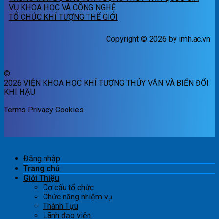
VỤ KHOA HỌC VÀ CÔNG NGHỆ
TỔ CHỨC KHÍ TƯỢNG THẾ GIỚI
Copyright © 2026 by imh.ac.vn
©
2026 VIỆN KHOA HỌC KHÍ TƯỢNG THỦY VĂN VÀ BIẾN ĐỔI
KHÍ HẬU
Terms
Privacy
Cookies
Đăng nhập
Trang chủ
Giới Thiệu
Cơ cấu tổ chức
Chức năng nhiệm vụ
Thành Tựu
Lãnh đạo viện