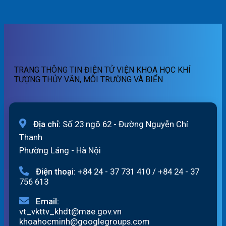
lũ
cảnh
Bản
Hồng_IMHEMS_07.08.2026
quét
báo
tin
07h
lũ
cảnh
ngày
quét
báo
07/8/2026
01h
lũ
ngày
quét
07/8/2026
19h
TRANG THÔNG TIN ĐIỆN TỬ VIỆN KHOA HỌC KHÍ
ngày
TƯỢNG THỦY VĂN, MÔI TRƯỜNG VÀ BIỂN
06/8/2026
Địa chỉ:
Số 23 ngõ 62 - Đường Nguyễn Chí
Thanh
Phường Láng - Hà Nội
Điện thoại:
+84 24 - 37 731 410
/
+84 24 - 37
756 613
Email:
vt_vkttv_khdt@mae.gov.vn
khoahocminh@googlegroups.com