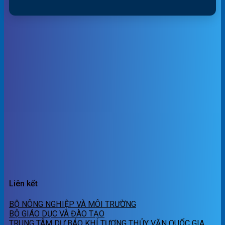
Liên kết
BỘ NÔNG NGHIỆP VÀ MÔI TRƯỜNG
BỘ GIÁO DỤC VÀ ĐÀO TẠO
TRUNG TÂM DỰ BÁO KHÍ TƯỢNG THỦY VĂN QUỐC GIA