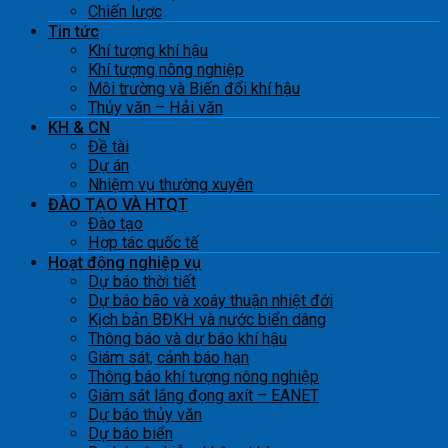
Chiến lược
Tin tức
Khí tượng khí hậu
Khí tượng nông nghiệp
Môi trường và Biến đổi khí hậu
Thủy văn – Hải văn
KH & CN
Đề tài
Dự án
Nhiệm vụ thường xuyên
ĐÀO TẠO VÀ HTQT
Đào tạo
Hợp tác quốc tế
Hoạt động nghiệp vụ
Dự báo thời tiết
Dự báo bão và xoáy thuận nhiệt đới
Kịch bản BĐKH và nước biển dâng
Thông báo và dự báo khí hậu
Giám sát, cảnh báo hạn
Thông báo khí tượng nông nghiệp
Giám sát lắng đọng axít – EANET
Dự báo thủy văn
Dự báo biển