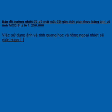
Bản đồ trường nhiệt độ bề mặt mặt đất gần thời gian thực bằng ảnh vệ
tinh MODIS tỷ lệ 1: 250.000
Việc sử dụng ảnh vệ tinh quang học và hồng ngoại nhiệt sẽ
giúp quan [...]