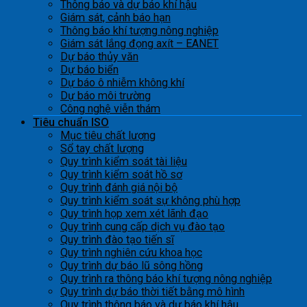
Thông báo và dự báo khí hậu
Giám sát, cảnh báo hạn
Thông báo khí tượng nông nghiệp
Giám sát lắng đọng axít – EANET
Dự báo thủy văn
Dự báo biển
Dự báo ô nhiễm không khí
Dự báo môi trường
Công nghệ viễn thám
Tiêu chuẩn ISO
Mục tiêu chất lượng
Sổ tay chất lượng
Quy trình kiểm soát tài liệu
Quy trình kiểm soát hồ sơ
Quy trình đánh giá nội bộ
Quy trình kiểm soát sự không phù hợp
Quy trình họp xem xét lãnh đạo
Quy trình cung cấp dịch vụ đào tạo
Quy trình đào tạo tiến sĩ
Quy trình nghiên cứu khoa học
Quy trình dự báo lũ sông hồng
Quy trình ra thông báo khí tượng nông nghiệp
Quy trình dự báo thời tiết bằng mô hình
Quy trình thông báo và dự báo khí hậu