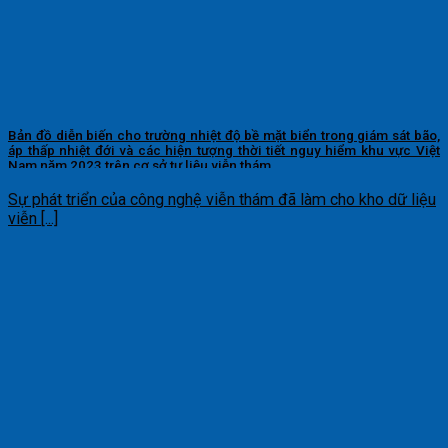
Bản đồ diễn biến cho trường nhiệt độ bề mặt biển trong giám sát bão,
áp thấp nhiệt đới và các hiện tượng thời tiết nguy hiểm khu vực Việt
Nam năm 2023 trên cơ sở tư liệu viễn thám
Sự phát triển của công nghệ viễn thám đã làm cho kho dữ liệu
viễn [...]