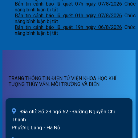
dự
Bản
Bản tin cảnh báo lũ quét 07h ngày 07/8/2026
Chức
ở
báo
tin
năng bình luận bị tắt
Bản
lũ
dự
Bản tin cảnh báo lũ quét 01h ngày 07/8/2026
Chức
tin
ở
sông
báo
năng bình luận bị tắt
cảnh
Bản
Hồng_IMHEMS_08.08.2026
lũ
Bản tin cảnh báo lũ quét 19h ngày 06/8/2026
Chức
báo
tin
ở
sông
năng bình luận bị tắt
lũ
cảnh
Bản
Hồng_IMHEMS_07.08.2026
quét
báo
tin
07h
lũ
cảnh
ngày
quét
báo
07/8/2026
01h
lũ
ngày
quét
07/8/2026
19h
TRANG THÔNG TIN ĐIỆN TỬ VIỆN KHOA HỌC KHÍ
ngày
TƯỢNG THỦY VĂN, MÔI TRƯỜNG VÀ BIỂN
06/8/2026
Địa chỉ:
Số 23 ngõ 62 - Đường Nguyễn Chí
Thanh
Phường Láng - Hà Nội