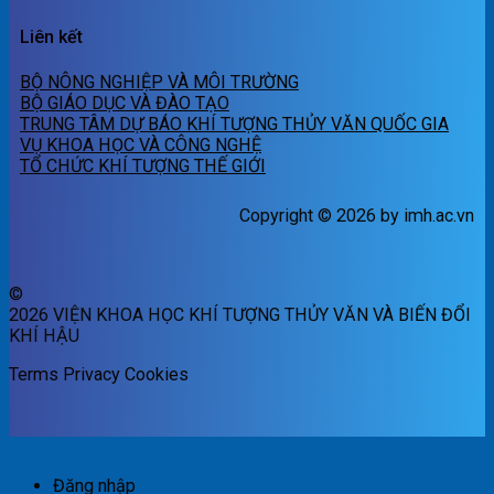
Liên kết
BỘ NÔNG NGHIỆP VÀ MÔI TRƯỜNG
BỘ GIÁO DỤC VÀ ĐÀO TẠO
TRUNG TÂM DỰ BÁO KHÍ TƯỢNG THỦY VĂN QUỐC GIA
VỤ KHOA HỌC VÀ CÔNG NGHỆ
TỔ CHỨC KHÍ TƯỢNG THẾ GIỚI
Copyright © 2026 by imh.ac.vn
©
2026 VIỆN KHOA HỌC KHÍ TƯỢNG THỦY VĂN VÀ BIẾN ĐỔI
KHÍ HẬU
Terms
Privacy
Cookies
Đăng nhập