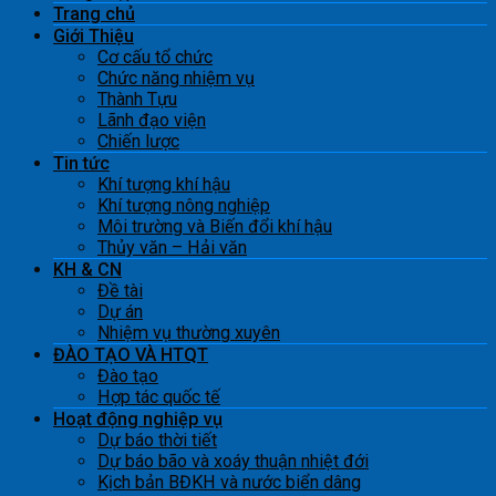
Trang chủ
Giới Thiệu
Cơ cấu tổ chức
Chức năng nhiệm vụ
Thành Tựu
Lãnh đạo viện
Chiến lược
Tin tức
Khí tượng khí hậu
Khí tượng nông nghiệp
Môi trường và Biến đổi khí hậu
Thủy văn – Hải văn
KH & CN
Đề tài
Dự án
Nhiệm vụ thường xuyên
ĐÀO TẠO VÀ HTQT
Đào tạo
Hợp tác quốc tế
Hoạt động nghiệp vụ
Dự báo thời tiết
Dự báo bão và xoáy thuận nhiệt đới
Kịch bản BĐKH và nước biển dâng