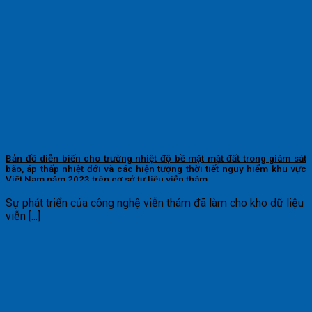
Bản đồ diễn biến cho trường nhiệt độ bề mặt mặt đất trong giám sát
bão, áp thấp nhiệt đới và các hiện tượng thời tiết nguy hiểm khu vực
Việt Nam năm 2023 trên cơ sở tư liệu viễn thám
Sự phát triển của công nghệ viễn thám đã làm cho kho dữ liệu
viễn [...]