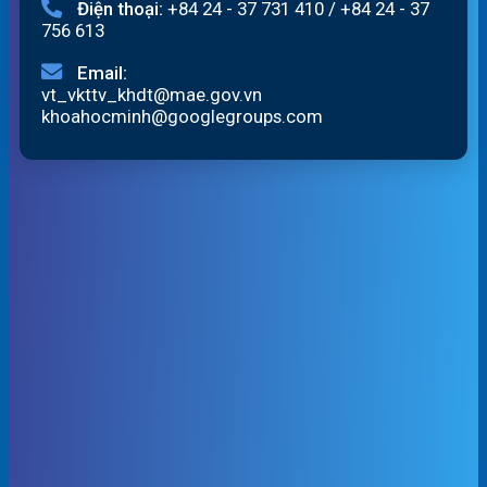
Điện thoại:
+84 24 - 37 731 410
/
+84 24 - 37
756 613
Email:
vt_vkttv_khdt@mae.gov.vn
khoahocminh@googlegroups.com