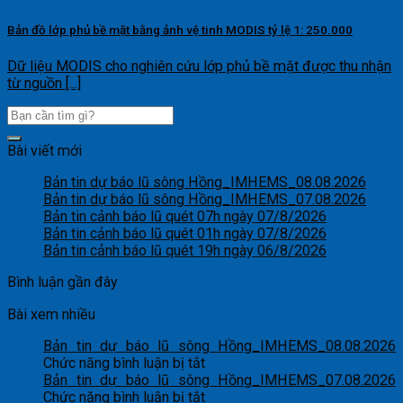
Bản đồ lớp phủ bề mặt bằng ảnh vệ tinh MODIS tỷ lệ 1: 250.000
Dữ liệu MODIS cho nghiên cứu lớp phủ bề mặt được thu nhận
từ nguồn [...]
Bài viết mới
Bản tin dự báo lũ sông Hồng_IMHEMS_08.08.2026
Bản tin dự báo lũ sông Hồng_IMHEMS_07.08.2026
Bản tin cảnh báo lũ quét 07h ngày 07/8/2026
Bản tin cảnh báo lũ quét 01h ngày 07/8/2026
Bản tin cảnh báo lũ quét 19h ngày 06/8/2026
Bình luận gần đây
Bài xem nhiều
Bản tin dự báo lũ sông Hồng_IMHEMS_08.08.2026
ở
Chức năng bình luận bị tắt
Bản
Bản tin dự báo lũ sông Hồng_IMHEMS_07.08.2026
tin
ở
Chức năng bình luận bị tắt