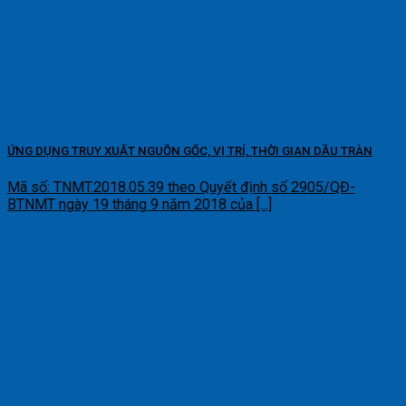
ỨNG DỤNG TRUY XUẤT NGUỒN GỐC, VỊ TRÍ, THỜI GIAN DẦU TRÀN
Mã số: TNMT.2018.05.39 theo Quyết định số 2905/QĐ-
BTNMT ngày 19 tháng 9 năm 2018 của [...]