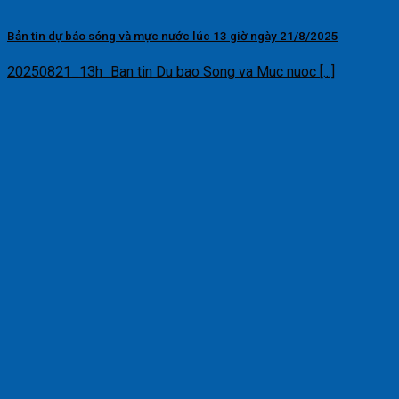
Bản tin dự báo sóng và mực nước lúc 13 giờ ngày 21/8/2025
20250821_13h_Ban tin Du bao Song va Muc nuoc [...]