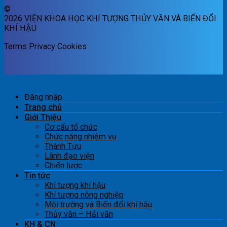
©
2026 VIỆN KHOA HỌC KHÍ TƯỢNG THỦY VĂN VÀ BIẾN ĐỔI
KHÍ HẬU
Terms
Privacy
Cookies
Đăng nhập
Trang chủ
Giới Thiệu
Cơ cấu tổ chức
Chức năng nhiệm vụ
Thành Tựu
Lãnh đạo viện
Chiến lược
Tin tức
Khí tượng khí hậu
Khí tượng nông nghiệp
Môi trường và Biến đổi khí hậu
Thủy văn – Hải văn
KH & CN