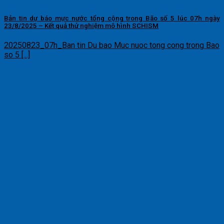
Bản tin dự báo mực nước tổng cộng trong Bão số 5 lúc 07h ngày
23/8/2025 – Kết quả thử nghiệm mô hình SCHISM
20250823_07h_Ban tin Du bao Muc nuoc tong cong trong Bao
so 5 [...]