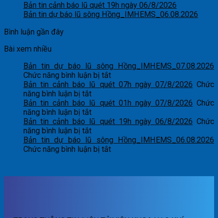
Bản tin cảnh báo lũ quét 19h ngày 06/8/2026
Bản tin dự báo lũ sông Hồng_IMHEMS_06.08.2026
Bình luận gần đây
Bài xem nhiều
Bản tin dự báo lũ sông Hồng_IMHEMS_07.08.2026
ở
Chức năng bình luận bị tắt
Bản
Bản tin cảnh báo lũ quét 07h ngày 07/8/2026
Chức
ở
tin
năng bình luận bị tắt
Bản
dự
Bản tin cảnh báo lũ quét 01h ngày 07/8/2026
Chức
tin
ở
báo
năng bình luận bị tắt
cảnh
Bản
lũ
Bản tin cảnh báo lũ quét 19h ngày 06/8/2026
Chức
báo
tin
ở
sông
năng bình luận bị tắt
lũ
cảnh
Bản
Hồng_IMHEMS_07.08.2026
Bản tin dự báo lũ sông Hồng_IMHEMS_06.08.2026
quét
báo
tin
ở
Chức năng bình luận bị tắt
07h
lũ
cảnh
Bản
ngày
quét
báo
tin
07/8/2026
01h
lũ
dự
ngày
quét
báo
07/8/2026
19h
lũ
ngày
sông
06/8/2026
Hồng_IMHEMS_06.08.2026