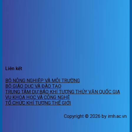
Liên kết
BỘ NÔNG NGHIỆP VÀ MÔI TRƯỜNG
BỘ GIÁO DỤC VÀ ĐÀO TẠO
TRUNG TÂM DỰ BÁO KHÍ TƯỢNG THỦY VĂN QUỐC GIA
VỤ KHOA HỌC VÀ CÔNG NGHỆ
TỔ CHỨC KHÍ TƯỢNG THẾ GIỚI
Copyright © 2026 by imh.ac.vn