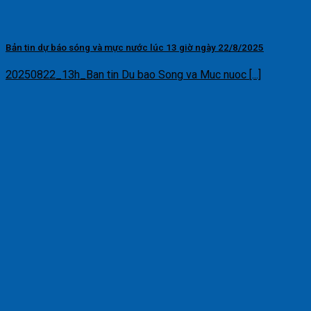
Bản tin dự báo sóng và mực nước lúc 13 giờ ngày 22/8/2025
20250822_13h_Ban tin Du bao Song va Muc nuoc [...]