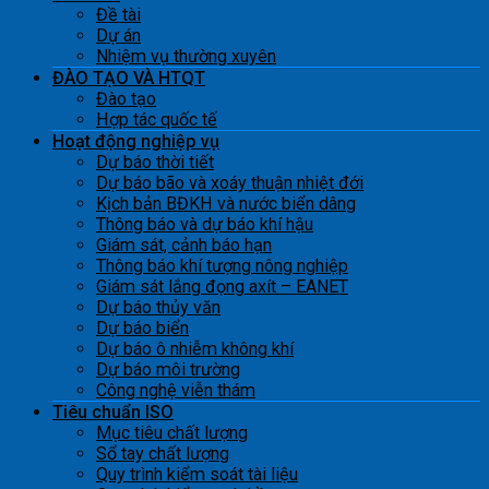
Đề tài
Dự án
Nhiệm vụ thường xuyên
ĐÀO TẠO VÀ HTQT
Đào tạo
Hợp tác quốc tế
Hoạt động nghiệp vụ
Dự báo thời tiết
Dự báo bão và xoáy thuận nhiệt đới
Kịch bản BĐKH và nước biển dâng
Thông báo và dự báo khí hậu
Giám sát, cảnh báo hạn
Thông báo khí tượng nông nghiệp
Giám sát lắng đọng axít – EANET
Dự báo thủy văn
Dự báo biển
Dự báo ô nhiễm không khí
Dự báo môi trường
Công nghệ viễn thám
Tiêu chuẩn ISO
Mục tiêu chất lượng
Sổ tay chất lượng
Quy trình kiểm soát tài liệu