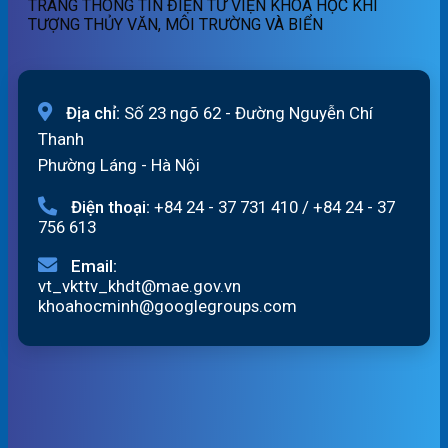
TRANG THÔNG TIN ĐIỆN TỬ VIỆN KHOA HỌC KHÍ
TƯỢNG THỦY VĂN, MÔI TRƯỜNG VÀ BIỂN
Địa chỉ:
Số 23 ngõ 62 - Đường Nguyễn Chí
Thanh
Phường Láng - Hà Nội
Điện thoại:
+84 24 - 37 731 410
/
+84 24 - 37
756 613
Email:
vt_vkttv_khdt@mae.gov.vn
khoahocminh@googlegroups.com