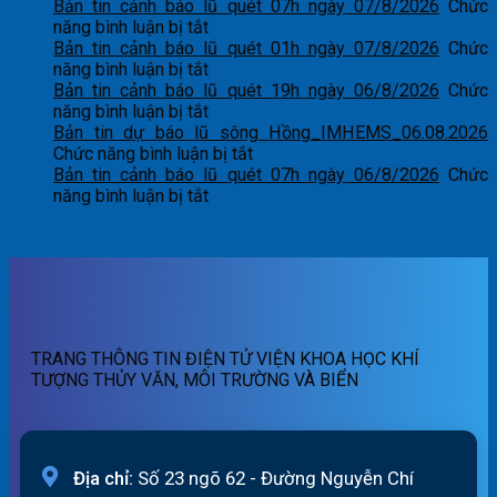
Bản tin cảnh báo lũ quét 07h ngày 07/8/2026
Chức
ở
năng bình luận bị tắt
Bản
Bản tin cảnh báo lũ quét 01h ngày 07/8/2026
Chức
tin
ở
năng bình luận bị tắt
cảnh
Bản
Bản tin cảnh báo lũ quét 19h ngày 06/8/2026
Chức
báo
tin
ở
năng bình luận bị tắt
lũ
cảnh
Bản
Bản tin dự báo lũ sông Hồng_IMHEMS_06.08.2026
quét
báo
tin
ở
Chức năng bình luận bị tắt
07h
lũ
cảnh
Bản
Bản tin cảnh báo lũ quét 07h ngày 06/8/2026
Chức
ngày
quét
báo
ở
tin
năng bình luận bị tắt
07/8/2026
01h
lũ
Bản
dự
ngày
quét
tin
báo
07/8/2026
19h
cảnh
lũ
ngày
báo
sông
06/8/2026
lũ
Hồng_IMHEMS_06.08.2026
quét
07h
TRANG THÔNG TIN ĐIỆN TỬ VIỆN KHOA HỌC KHÍ
ngày
TƯỢNG THỦY VĂN, MÔI TRƯỜNG VÀ BIỂN
06/8/2026
Địa chỉ:
Số 23 ngõ 62 - Đường Nguyễn Chí