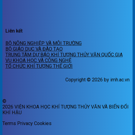
Liên kết
BỘ NÔNG NGHIỆP VÀ MÔI TRƯỜNG
BỘ GIÁO DỤC VÀ ĐÀO TẠO
TRUNG TÂM DỰ BÁO KHÍ TƯỢNG THỦY VĂN QUỐC GIA
VỤ KHOA HỌC VÀ CÔNG NGHỆ
TỔ CHỨC KHÍ TƯỢNG THẾ GIỚI
Copyright © 2026 by imh.ac.vn
©
2026 VIỆN KHOA HỌC KHÍ TƯỢNG THỦY VĂN VÀ BIẾN ĐỔI
KHÍ HẬU
Terms
Privacy
Cookies