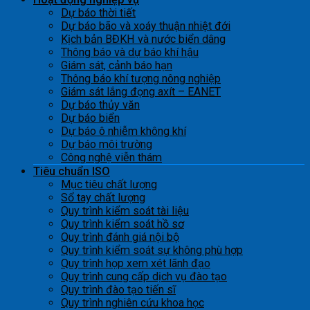
Dự báo thời tiết
Dự báo bão và xoáy thuận nhiệt đới
Kịch bản BĐKH và nước biển dâng
Thông báo và dự báo khí hậu
Giám sát, cảnh báo hạn
Thông báo khí tượng nông nghiệp
Giám sát lắng đọng axít – EANET
Dự báo thủy văn
Dự báo biển
Dự báo ô nhiễm không khí
Dự báo môi trường
Công nghệ viễn thám
Tiêu chuẩn ISO
Mục tiêu chất lượng
Sổ tay chất lượng
Quy trình kiểm soát tài liệu
Quy trình kiểm soát hồ sơ
Quy trình đánh giá nội bộ
Quy trình kiểm soát sự không phù hợp
Quy trình họp xem xét lãnh đạo
Quy trình cung cấp dịch vụ đào tạo
Quy trình đào tạo tiến sĩ
Quy trình nghiên cứu khoa học