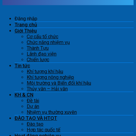
Đăng nhập
Trang chủ
Giới Thiệu
Cơ cấu tổ chức
Chức năng nhiệm vụ
Thành Tựu
Lãnh đạo viện
Chiến lược
Tin tức
Khí tượng khí hậu
Khí tượng nông nghiệp
Môi trường và Biến đổi khí hậu
Thủy văn – Hải văn
KH & CN
Đề tài
Dự án
Nhiệm vụ thường xuyên
ĐÀO TẠO VÀ HTQT
Đào tạo
Hợp tác quốc tế
Hoạt động nghiệp vụ