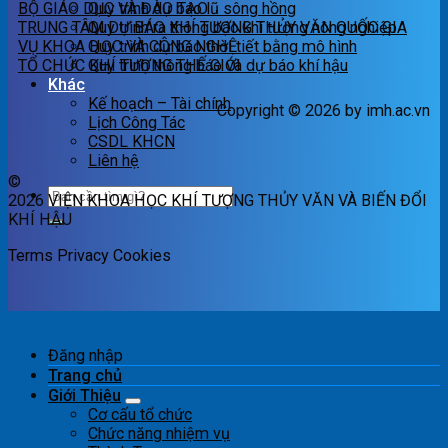
BỘ GIÁO DỤC VÀ ĐÀO TẠO
Quy trình dự báo lũ sông hồng
TRUNG TÂM DỰ BÁO KHÍ TƯỢNG THỦY VĂN QUỐC GIA
Quy trình ra thông báo khí tượng nông nghiệp
VỤ KHOA HỌC VÀ CÔNG NGHỆ
Quy trình dự báo thời tiết bằng mô hình
TỔ CHỨC KHÍ TƯỢNG THẾ GIỚI
Quy trình thông báo và dự báo khí hậu
Khác
Kế hoạch – Tài chính
Copyright © 2026 by imh.ac.vn
Lịch Công Tác
CSDL KHCN
Liên hệ
©
2026 VIỆN KHOA HỌC KHÍ TƯỢNG THỦY VĂN VÀ BIẾN ĐỔI
KHÍ HẬU
Terms
Privacy
Cookies
Đăng nhập
Trang chủ
Giới Thiệu
Cơ cấu tổ chức
Chức năng nhiệm vụ