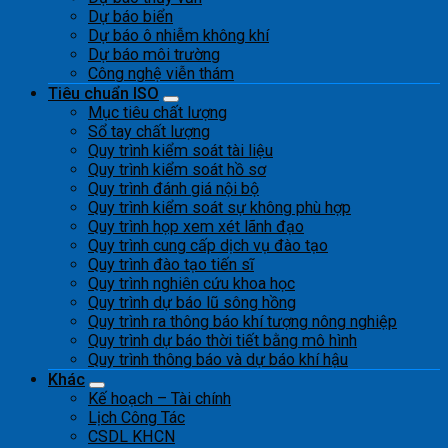
Dự báo biển
Dự báo ô nhiễm không khí
Dự báo môi trường
Công nghệ viễn thám
Tiêu chuẩn ISO
Mục tiêu chất lượng
Sổ tay chất lượng
Quy trình kiểm soát tài liệu
Quy trình kiểm soát hồ sơ
Quy trình đánh giá nội bộ
Quy trình kiểm soát sự không phù hợp
Quy trình họp xem xét lãnh đạo
Quy trình cung cấp dịch vụ đào tạo
Quy trình đào tạo tiến sĩ
Quy trình nghiên cứu khoa học
Quy trình dự báo lũ sông hồng
Quy trình ra thông báo khí tượng nông nghiệp
Quy trình dự báo thời tiết bằng mô hình
Quy trình thông báo và dự báo khí hậu
Khác
Kế hoạch – Tài chính
Lịch Công Tác
CSDL KHCN