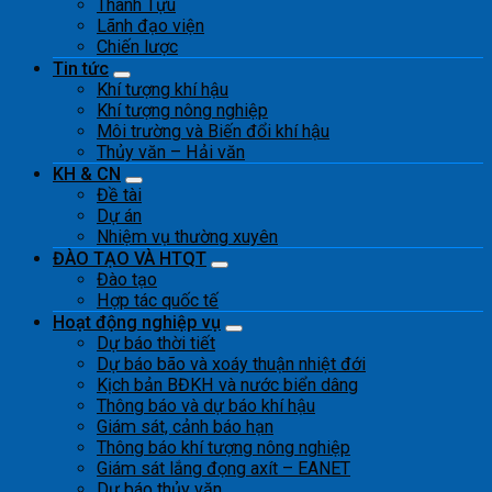
Thành Tựu
Lãnh đạo viện
Chiến lược
Tin tức
Khí tượng khí hậu
Khí tượng nông nghiệp
Môi trường và Biến đổi khí hậu
Thủy văn – Hải văn
KH & CN
Đề tài
Dự án
Nhiệm vụ thường xuyên
ĐÀO TẠO VÀ HTQT
Đào tạo
Hợp tác quốc tế
Hoạt động nghiệp vụ
Dự báo thời tiết
Dự báo bão và xoáy thuận nhiệt đới
Kịch bản BĐKH và nước biển dâng
Thông báo và dự báo khí hậu
Giám sát, cảnh báo hạn
Thông báo khí tượng nông nghiệp
Giám sát lắng đọng axít – EANET
Dự báo thủy văn