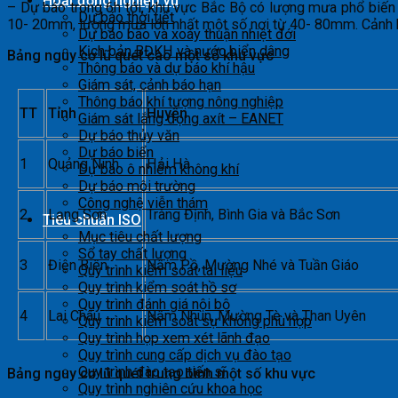
Hoạt động nghiệp vụ
– Dự báo trong 6h tới, khu vực Bắc Bộ có lượng mưa phổ biế
Dự báo thời tiết
10- 20mm, lượng mưa lớn nhất một số nơi từ 40- 80mm. Cảnh bá
Dự báo bão và xoáy thuận nhiệt đới
Kịch bản BĐKH và nước biển dâng
Bảng nguy cơ lũ quét cao một số khu vực
Thông báo và dự báo khí hậu
Giám sát, cảnh báo hạn
Thông báo khí tượng nông nghiệp
TT
Tỉnh
Huyện
Giám sát lắng đọng axít – EANET
Dự báo thủy văn
Dự báo biển
1
Quảng Ninh
Hải Hà
Dự báo ô nhiễm không khí
Dự báo môi trường
Công nghệ viễn thám
2
Lạng Sơn
Tràng Định, Bình Gia và Bắc Sơn
Tiêu chuẩn ISO
Mục tiêu chất lượng
Sổ tay chất lượng
3
Điện Biên
Nậm Pồ, Mường Nhé và Tuần Giáo
Quy trình kiểm soát tài liệu
Quy trình kiểm soát hồ sơ
Quy trình đánh giá nội bộ
4
Lai Châu
Nậm Nhùn, Mường Tè và Than Uyên
Quy trình kiểm soát sự không phù hợp
Quy trình họp xem xét lãnh đạo
Quy trình cung cấp dịch vụ đào tạo
Quy trình đào tạo tiến sĩ
Bảng nguy cơ lũ quét trung bình một số khu vực
Quy trình nghiên cứu khoa học