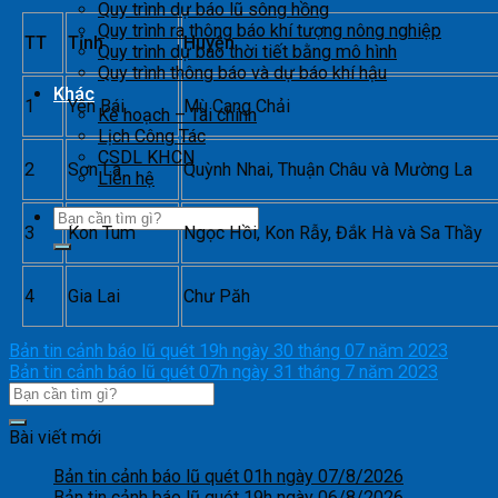
Quy trình dự báo lũ sông hồng
Quy trình ra thông báo khí tượng nông nghiệp
TT
Tỉnh
Huyện
Quy trình dự báo thời tiết bằng mô hình
Quy trình thông báo và dự báo khí hậu
Khác
1
Yên Bái
Mù Cang Chải
Kế hoạch – Tài chính
Lịch Công Tác
CSDL KHCN
2
Sơn La
Quỳnh Nhai, Thuận Châu và Mường La
Liên hệ
3
Kon Tum
Ngọc Hồi, Kon Rẫy, Đắk Hà và Sa Thầy
4
Gia Lai
Chư Păh
Bản tin cảnh báo lũ quét 19h ngày 30 tháng 07 năm 2023
Bản tin cảnh báo lũ quét 07h ngày 31 tháng 7 năm 2023
Bài viết mới
Bản tin cảnh báo lũ quét 01h ngày 07/8/2026
Bản tin cảnh báo lũ quét 19h ngày 06/8/2026