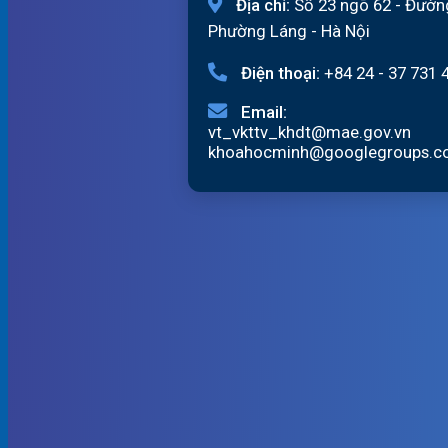
Địa chỉ:
Số 23 ngõ 62 - Đườn
Phường Láng - Hà Nội
Điện thoại:
+84 24 - 37 731 
Email:
vt_vkttv_khdt@mae.gov.vn
khoahocminh@googlegroups.