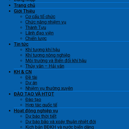
Trang chủ
Giới Thiệu
Cơ cấu tổ chức
Chức năng nhiệm vụ
Thành Tựu
Lãnh đạo viện
Chiến lược
Tin tức
Khí tượng khí hậu
Khí tượng nông nghiệp
Môi trường và Biến đổi khí hậu
Thủy văn – Hải văn
KH & CN
Đề tài
Dự án
Nhiệm vụ thường xuyên
ĐÀO TẠO VÀ HTQT
Đào tạo
Hợp tác quốc tế
Hoạt động nghiệp vụ
Dự báo thời tiết
Dự báo bão và xoáy thuận nhiệt đới
Kịch bản BĐKH và nước biển dâng