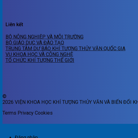
Liên kết
BỘ NÔNG NGHIỆP VÀ MÔI TRƯỜNG
BỘ GIÁO DỤC VÀ ĐÀO TẠO
TRUNG TÂM DỰ BÁO KHÍ TƯỢNG THỦY VĂN QUỐC GIA
VỤ KHOA HỌC VÀ CÔNG NGHỆ
TỔ CHỨC KHÍ TƯỢNG THẾ GIỚI
©
2026 VIỆN KHOA HỌC KHÍ TƯỢNG THỦY VĂN VÀ BIẾN ĐỔI K
Terms
Privacy
Cookies
Đăng nhập