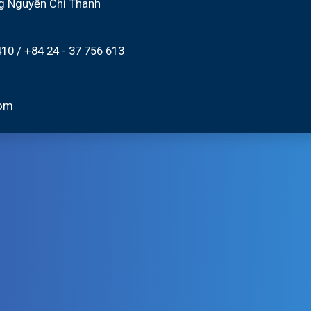
g Nguyễn Chí Thanh
410
/
+84 24 - 37 756 613
com