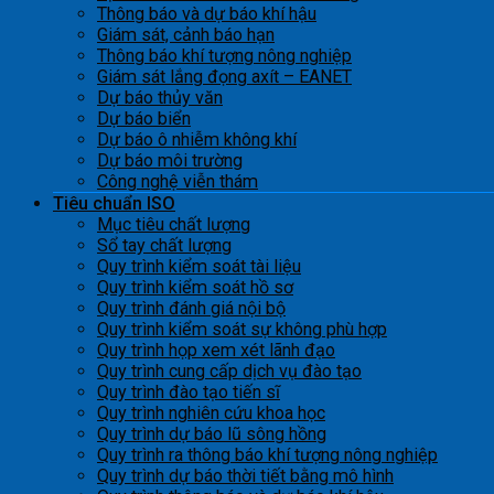
Thông báo và dự báo khí hậu
Giám sát, cảnh báo hạn
Thông báo khí tượng nông nghiệp
Giám sát lắng đọng axít – EANET
Dự báo thủy văn
Dự báo biển
Dự báo ô nhiễm không khí
Dự báo môi trường
Công nghệ viễn thám
Tiêu chuẩn ISO
Mục tiêu chất lượng
Sổ tay chất lượng
Quy trình kiểm soát tài liệu
Quy trình kiểm soát hồ sơ
Quy trình đánh giá nội bộ
Quy trình kiểm soát sự không phù hợp
Quy trình họp xem xét lãnh đạo
Quy trình cung cấp dịch vụ đào tạo
Quy trình đào tạo tiến sĩ
Quy trình nghiên cứu khoa học
Quy trình dự báo lũ sông hồng
Quy trình ra thông báo khí tượng nông nghiệp
Quy trình dự báo thời tiết bằng mô hình