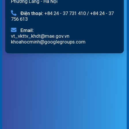
Phường Láng - Hà Nội
Điện thoại:
+84 24 - 37 731 410
/
+84 24 - 37
756 613
Email:
vt_vkttv_khdt@mae.gov.vn
khoahocminh@googlegroups.com