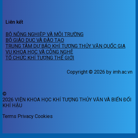
Liên kết
BỘ NÔNG NGHIỆP VÀ MÔI TRƯỜNG
BỘ GIÁO DỤC VÀ ĐÀO TẠO
TRUNG TÂM DỰ BÁO KHÍ TƯỢNG THỦY VĂN QUỐC GIA
VỤ KHOA HỌC VÀ CÔNG NGHỆ
TỔ CHỨC KHÍ TƯỢNG THẾ GIỚI
Copyright © 2026 by imh.ac.vn
©
2026 VIỆN KHOA HỌC KHÍ TƯỢNG THỦY VĂN VÀ BIẾN ĐỔI
KHÍ HẬU
Terms
Privacy
Cookies