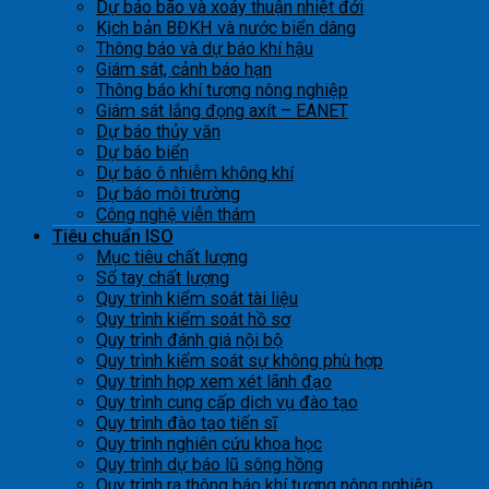
Dự báo bão và xoáy thuận nhiệt đới
Kịch bản BĐKH và nước biển dâng
Thông báo và dự báo khí hậu
Giám sát, cảnh báo hạn
Thông báo khí tượng nông nghiệp
Giám sát lắng đọng axít – EANET
Dự báo thủy văn
Dự báo biển
Dự báo ô nhiễm không khí
Dự báo môi trường
Công nghệ viễn thám
Tiêu chuẩn ISO
Mục tiêu chất lượng
Sổ tay chất lượng
Quy trình kiểm soát tài liệu
Quy trình kiểm soát hồ sơ
Quy trình đánh giá nội bộ
Quy trình kiểm soát sự không phù hợp
Quy trình họp xem xét lãnh đạo
Quy trình cung cấp dịch vụ đào tạo
Quy trình đào tạo tiến sĩ
Quy trình nghiên cứu khoa học
Quy trình dự báo lũ sông hồng
Quy trình ra thông báo khí tượng nông nghiệp