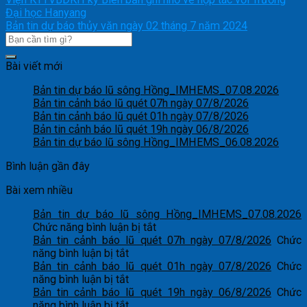
Đại học Hanyang
Bản tin dự báo thủy văn ngày 02 tháng 7 năm 2024
Bài viết mới
Bản tin dự báo lũ sông Hồng_IMHEMS_07.08.2026
Bản tin cảnh báo lũ quét 07h ngày 07/8/2026
Bản tin cảnh báo lũ quét 01h ngày 07/8/2026
Bản tin cảnh báo lũ quét 19h ngày 06/8/2026
Bản tin dự báo lũ sông Hồng_IMHEMS_06.08.2026
Bình luận gần đây
Bài xem nhiều
Bản tin dự báo lũ sông Hồng_IMHEMS_07.08.2026
ở
Chức năng bình luận bị tắt
Bản
Bản tin cảnh báo lũ quét 07h ngày 07/8/2026
Chức
ở
tin
năng bình luận bị tắt
Bản
dự
Bản tin cảnh báo lũ quét 01h ngày 07/8/2026
Chức
tin
ở
báo
năng bình luận bị tắt
cảnh
Bản
lũ
Bản tin cảnh báo lũ quét 19h ngày 06/8/2026
Chức
báo
tin
ở
sông
năng bình luận bị tắt