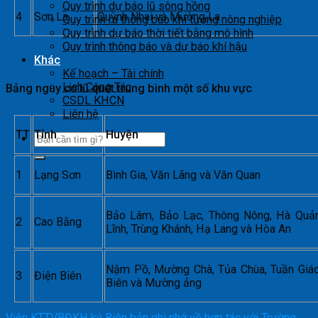
Quy trình dự báo lũ sông hồng
4
Sơn La
Quỳnh Nhai và Mường La
Quy trình ra thông báo khí tượng nông nghiệp
Quy trình dự báo thời tiết bằng mô hình
Quy trình thông báo và dự báo khí hậu
Khác
Kế hoạch – Tài chính
Lịch Công Tác
Bảng nguy cơ lũ quét trung bình một số khu vực
CSDL KHCN
Liên hệ
TT
Tỉnh
Huyện
1
Lạng Sơn
Bình Gia, Văn Lãng và Văn Quan
Bảo Lâm, Bảo Lạc, Thông Nông, Hà Quản
2
Cao Bằng
Lĩnh, Trùng Khánh, Hạ Lang và Hòa An
Nậm Pồ, Mường Chà, Tủa Chùa, Tuần Giáo
3
Điện Biên
Biên và Mường ảng
Viện KTTVBĐKH ký Biên bản ghi nhớ về hợp tác với Trường