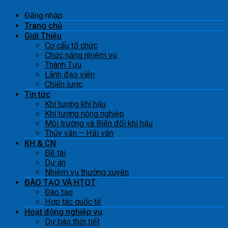
Đăng nhập
Trang chủ
Giới Thiệu
Cơ cấu tổ chức
Chức năng nhiệm vụ
Thành Tựu
Lãnh đạo viện
Chiến lược
Tin tức
Khí tượng khí hậu
Khí tượng nông nghiệp
Môi trường và Biến đổi khí hậu
Thủy văn – Hải văn
KH & CN
Đề tài
Dự án
Nhiệm vụ thường xuyên
ĐÀO TẠO VÀ HTQT
Đào tạo
Hợp tác quốc tế
Hoạt động nghiệp vụ
Dự báo thời tiết