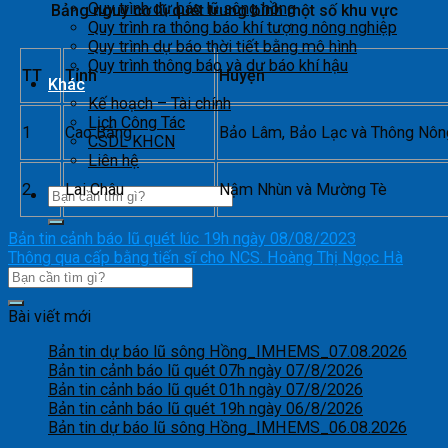
Quy trình dự báo lũ sông hồng
Bảng nguy cơ lũ quét trung bình một số khu vực
Quy trình ra thông báo khí tượng nông nghiệp
Quy trình dự báo thời tiết bằng mô hình
Quy trình thông báo và dự báo khí hậu
TT
Tỉnh
Huyện
Khác
Kế hoạch – Tài chính
Lịch Công Tác
1
Cao Bằng
Bảo Lâm, Bảo Lạc và Thông Nôn
CSDL KHCN
Liên hệ
2
Lai Châu
Nậm Nhùn và Mường Tè
Bản tin cảnh báo lũ quét lúc 19h ngày 08/08/2023
Thông qua cấp bằng tiến sĩ cho NCS. Hoàng Thị Ngọc Hà
Bài viết mới
Bản tin dự báo lũ sông Hồng_IMHEMS_07.08.2026
Bản tin cảnh báo lũ quét 07h ngày 07/8/2026
Bản tin cảnh báo lũ quét 01h ngày 07/8/2026
Bản tin cảnh báo lũ quét 19h ngày 06/8/2026
Bản tin dự báo lũ sông Hồng_IMHEMS_06.08.2026