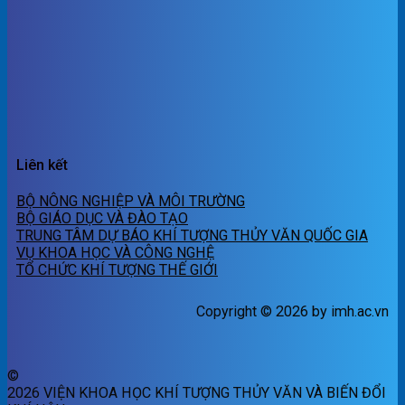
Liên kết
BỘ NÔNG NGHIỆP VÀ MÔI TRƯỜNG
BỘ GIÁO DỤC VÀ ĐÀO TẠO
TRUNG TÂM DỰ BÁO KHÍ TƯỢNG THỦY VĂN QUỐC GIA
VỤ KHOA HỌC VÀ CÔNG NGHỆ
TỔ CHỨC KHÍ TƯỢNG THẾ GIỚI
Copyright © 2026 by imh.ac.vn
©
2026 VIỆN KHOA HỌC KHÍ TƯỢNG THỦY VĂN VÀ BIẾN ĐỔI