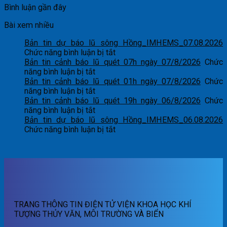
Bình luận gần đây
Bài xem nhiều
Bản tin dự báo lũ sông Hồng_IMHEMS_07.08.2026
ở
Chức năng bình luận bị tắt
Bản
Bản tin cảnh báo lũ quét 07h ngày 07/8/2026
Chức
ở
tin
năng bình luận bị tắt
Bản
dự
Bản tin cảnh báo lũ quét 01h ngày 07/8/2026
Chức
tin
ở
báo
năng bình luận bị tắt
cảnh
Bản
lũ
Bản tin cảnh báo lũ quét 19h ngày 06/8/2026
Chức
báo
tin
ở
sông
năng bình luận bị tắt
lũ
cảnh
Bản
Hồng_IMHEMS_07.08.2026
Bản tin dự báo lũ sông Hồng_IMHEMS_06.08.2026
quét
báo
tin
ở
Chức năng bình luận bị tắt
07h
lũ
cảnh
Bản
ngày
quét
báo
tin
07/8/2026
01h
lũ
dự
ngày
quét
báo
07/8/2026
19h
lũ
ngày
sông
06/8/2026
Hồng_IMHEMS_06.08.2026
TRANG THÔNG TIN ĐIỆN TỬ VIỆN KHOA HỌC KHÍ
TƯỢNG THỦY VĂN, MÔI TRƯỜNG VÀ BIỂN