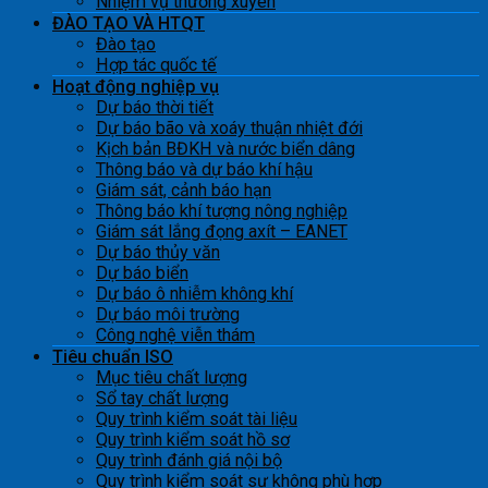
Nhiệm vụ thường xuyên
ĐÀO TẠO VÀ HTQT
Đào tạo
Hợp tác quốc tế
Hoạt động nghiệp vụ
Dự báo thời tiết
Dự báo bão và xoáy thuận nhiệt đới
Kịch bản BĐKH và nước biển dâng
Thông báo và dự báo khí hậu
Giám sát, cảnh báo hạn
Thông báo khí tượng nông nghiệp
Giám sát lắng đọng axít – EANET
Dự báo thủy văn
Dự báo biển
Dự báo ô nhiễm không khí
Dự báo môi trường
Công nghệ viễn thám
Tiêu chuẩn ISO
Mục tiêu chất lượng
Sổ tay chất lượng
Quy trình kiểm soát tài liệu
Quy trình kiểm soát hồ sơ
Quy trình đánh giá nội bộ
Quy trình kiểm soát sự không phù hợp