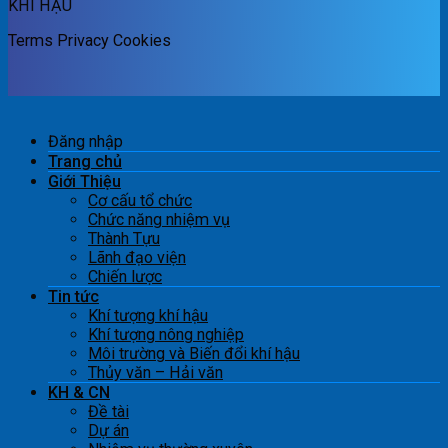
KHÍ HẬU
Terms
Privacy
Cookies
Đăng nhập
Trang chủ
Giới Thiệu
Cơ cấu tổ chức
Chức năng nhiệm vụ
Thành Tựu
Lãnh đạo viện
Chiến lược
Tin tức
Khí tượng khí hậu
Khí tượng nông nghiệp
Môi trường và Biến đổi khí hậu
Thủy văn – Hải văn
KH & CN
Đề tài
Dự án