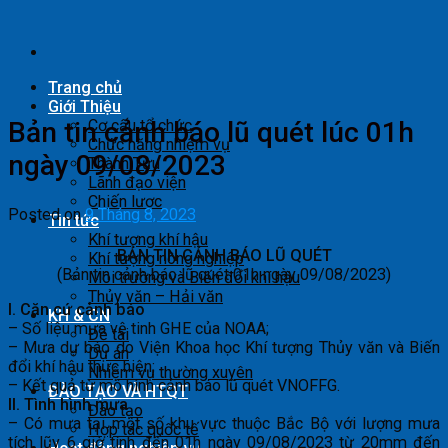
Skip
to
content
Trang chủ
Giới Thiệu
Bản tin cảnh báo lũ quét lúc 01h
Cơ cấu tổ chức
Chức năng nhiệm vụ
ngày 09/08/2023
Thành Tựu
Lãnh đạo viện
Chiến lược
Posted on
9 Tháng 8, 2023
Tin tức
Khí tượng khí hậu
BẢN TIN CẢNH BÁO LŨ QUÉT
Khí tượng nông nghiệp
(Bản tin cảnh báo lũ quét 01h ngày 09/08/2023)
Môi trường và Biến đổi khí hậu
Thủy văn – Hải văn
I. Căn cứ cảnh báo
KH & CN
– Số liệu mưa vệ tinh GHE của NOAA;
Đề tài
– Mưa dự báo do Viện Khoa học Khí tượng Thủy văn và Biến
Dự án
đổi khí hậu thực hiện;
Nhiệm vụ thường xuyên
– Kết quả từ mô hình cảnh báo lũ quét VNOFFG.
ĐÀO TẠO VÀ HTQT
II. Tình hình mưa
Đào tạo
– Có mưa tại một số khu vực thuộc Bắc Bộ với lượng mưa
Hợp tác quốc tế
tích lũy 6 giờ tính đến 01h ngày 09/08/2023 từ 20mm đến