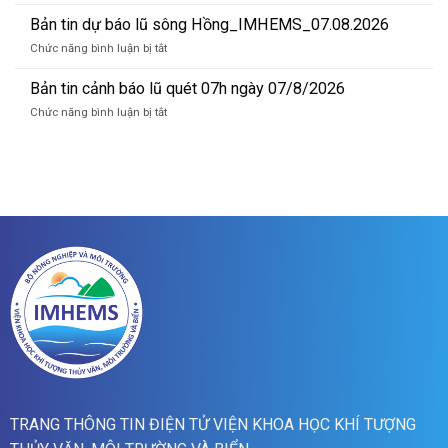
Bản
lũ
tin
Bản tin dự báo lũ sông Hồng_IMHEMS_07.08.2026
quét
dự
01h
ở
Chức năng bình luận bị tắt
báo
ngày
Bản
lũ
09/08/2026
tin
Bản tin cảnh báo lũ quét 07h ngày 07/8/2026
sông
dự
Hồng_IMHEMS_08.08.2026
ở
Chức năng bình luận bị tắt
báo
Bản
lũ
tin
sông
cảnh
Hồng_IMHEMS_07.08.2026
báo
lũ
quét
07h
ngày
07/8/2026
TRANG THÔNG TIN ĐIỆN TỬ VIỆN KHOA HỌC KHÍ TƯỢNG