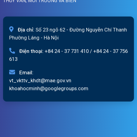
THỦY VĂN, MÔI TRƯỜNG VÀ BIỂN
Địa chỉ:
Số 23 ngõ 62 - Đường Nguyễn Chí Thanh
Phường Láng - Hà Nội
Điện thoại:
+84 24 - 37 731 410
/
+84 24 - 37 756
613
Email:
vt_vkttv_khdt@mae.gov.vn
khoahocminh@googlegroups.com