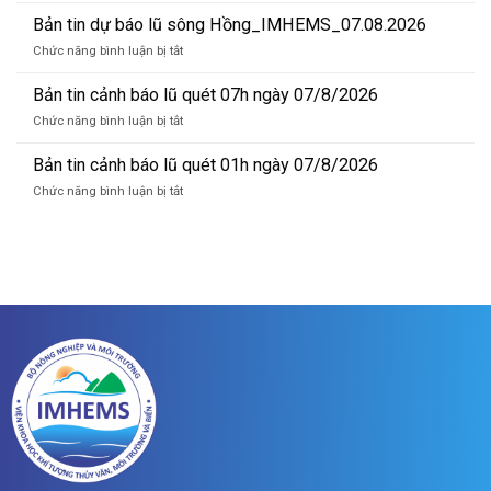
lũ
tin
Bản tin dự báo lũ sông Hồng_IMHEMS_07.08.2026
quét
dự
01h
ở
Chức năng bình luận bị tắt
báo
ngày
Bản
lũ
09/08/2026
tin
Bản tin cảnh báo lũ quét 07h ngày 07/8/2026
sông
dự
Hồng_IMHEMS_08.08.2026
ở
Chức năng bình luận bị tắt
báo
Bản
lũ
tin
Bản tin cảnh báo lũ quét 01h ngày 07/8/2026
sông
cảnh
Hồng_IMHEMS_07.08.2026
ở
Chức năng bình luận bị tắt
báo
Bản
lũ
tin
quét
cảnh
07h
báo
ngày
lũ
07/8/2026
quét
01h
ngày
07/8/2026