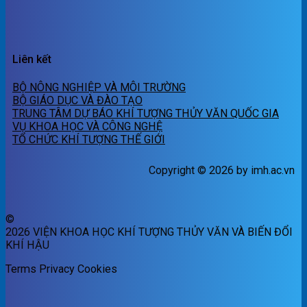
Liên kết
BỘ NÔNG NGHIỆP VÀ MÔI TRƯỜNG
BỘ GIÁO DỤC VÀ ĐÀO TẠO
TRUNG TÂM DỰ BÁO KHÍ TƯỢNG THỦY VĂN QUỐC GIA
VỤ KHOA HỌC VÀ CÔNG NGHỆ
TỔ CHỨC KHÍ TƯỢNG THẾ GIỚI
Copyright © 2026 by imh.ac.vn
©
2026 VIỆN KHOA HỌC KHÍ TƯỢNG THỦY VĂN VÀ BIẾN ĐỔI
KHÍ HẬU
Terms
Privacy
Cookies