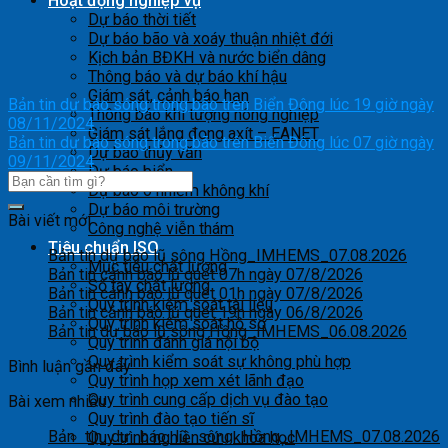
Hoạt động nghiệp vụ
Dự báo thời tiết
Dự báo bão và xoáy thuận nhiệt đới
Kịch bản BĐKH và nước biển dâng
Thông báo và dự báo khí hậu
Giám sát, cảnh báo hạn
Bản tin dự báo sóng trong bão trên Biển Đông lúc 19 giờ ngày
Thông báo khí tượng nông nghiệp
08/11/2024
Giám sát lắng đọng axít – EANET
Bản tin dự báo sóng trong bão trên Biển Đông lúc 07 giờ ngày
Dự báo thủy văn
09/11/2024
Dự báo biển
Dự báo ô nhiễm không khí
Dự báo môi trường
Bài viết mới
Công nghệ viễn thám
Tiêu chuẩn ISO
Bản tin dự báo lũ sông Hồng_IMHEMS_07.08.2026
Mục tiêu chất lượng
Bản tin cảnh báo lũ quét 07h ngày 07/8/2026
Sổ tay chất lượng
Bản tin cảnh báo lũ quét 01h ngày 07/8/2026
Quy trình kiểm soát tài liệu
Bản tin cảnh báo lũ quét 19h ngày 06/8/2026
Quy trình kiểm soát hồ sơ
Bản tin dự báo lũ sông Hồng_IMHEMS_06.08.2026
Quy trình đánh giá nội bộ
Quy trình kiểm soát sự không phù hợp
Bình luận gần đây
Quy trình họp xem xét lãnh đạo
Quy trình cung cấp dịch vụ đào tạo
Bài xem nhiều
Quy trình đào tạo tiến sĩ
Bản tin dự báo lũ sông Hồng_IMHEMS_07.08.2026
Quy trình nghiên cứu khoa học