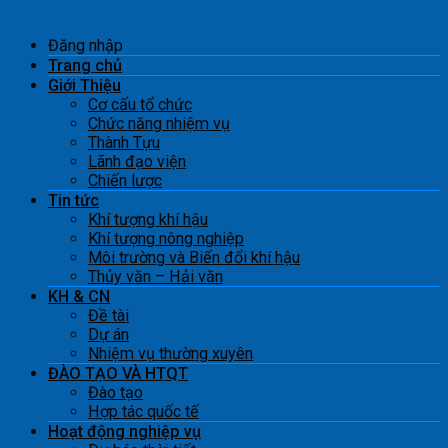
Đăng nhập
Trang chủ
Giới Thiệu
Cơ cấu tổ chức
Chức năng nhiệm vụ
Thành Tựu
Lãnh đạo viện
Chiến lược
Tin tức
Khí tượng khí hậu
Khí tượng nông nghiệp
Môi trường và Biến đổi khí hậu
Thủy văn – Hải văn
KH & CN
Đề tài
Dự án
Nhiệm vụ thường xuyên
ĐÀO TẠO VÀ HTQT
Đào tạo
Hợp tác quốc tế
Hoạt động nghiệp vụ