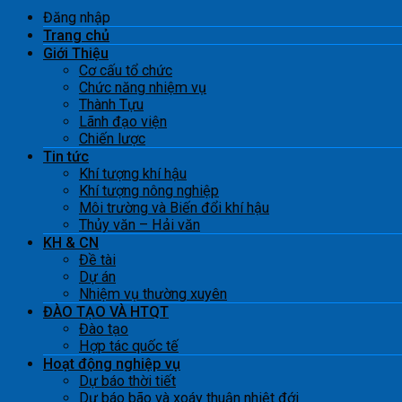
Đăng nhập
Trang chủ
Giới Thiệu
Cơ cấu tổ chức
Chức năng nhiệm vụ
Thành Tựu
Lãnh đạo viện
Chiến lược
Tin tức
Khí tượng khí hậu
Khí tượng nông nghiệp
Môi trường và Biến đổi khí hậu
Thủy văn – Hải văn
KH & CN
Đề tài
Dự án
Nhiệm vụ thường xuyên
ĐÀO TẠO VÀ HTQT
Đào tạo
Hợp tác quốc tế
Hoạt động nghiệp vụ
Dự báo thời tiết
Dự báo bão và xoáy thuận nhiệt đới