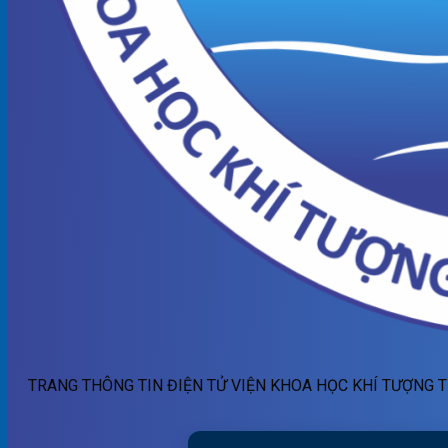
TRANG THÔNG TIN ĐIỆN TỬ VIỆN KHOA HỌC KHÍ TƯỢNG T