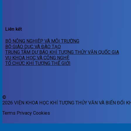
Liên kết
BỘ NÔNG NGHIỆP VÀ MÔI TRƯỜNG
BỘ GIÁO DỤC VÀ ĐÀO TẠO
TRUNG TÂM DỰ BÁO KHÍ TƯỢNG THỦY VĂN QUỐC GIA
VỤ KHOA HỌC VÀ CÔNG NGHỆ
TỔ CHỨC KHÍ TƯỢNG THẾ GIỚI
©
2026 VIỆN KHOA HỌC KHÍ TƯỢNG THỦY VĂN VÀ BIẾN ĐỔI K
Terms
Privacy
Cookies