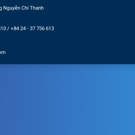
g Nguyễn Chí Thanh
410
/
+84 24 - 37 756 613
com