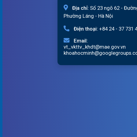
Địa chỉ:
Số 23 ngõ 62 - Đườn
Phường Láng - Hà Nội
Điện thoại:
+84 24 - 37 731 
Email:
vt_vkttv_khdt@mae.gov.vn
khoahocminh@googlegroups.