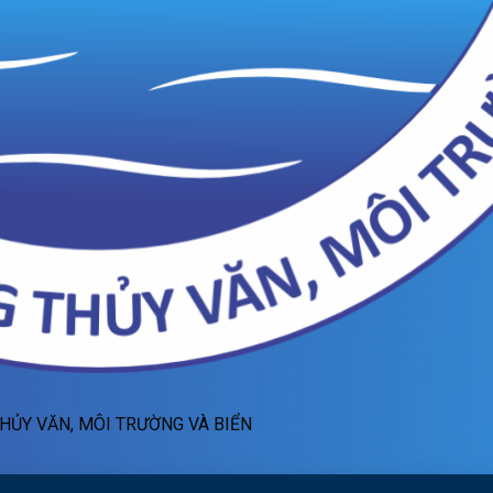
HỦY VĂN, MÔI TRƯỜNG VÀ BIỂN