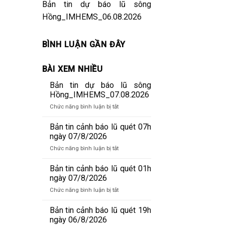
Bản tin dự báo lũ sông
Hồng_IMHEMS_06.08.2026
BÌNH LUẬN GẦN ĐÂY
BÀI XEM NHIỀU
Bản tin dự báo lũ sông
Hồng_IMHEMS_07.08.2026
ở
Chức năng bình luận bị tắt
Bản
tin
Bản tin cảnh báo lũ quét 07h
dự
ngày 07/8/2026
báo
ở
Chức năng bình luận bị tắt
lũ
Bản
sông
tin
Bản tin cảnh báo lũ quét 01h
Hồng_IMHEMS_07.08.2026
cảnh
ngày 07/8/2026
báo
ở
Chức năng bình luận bị tắt
lũ
Bản
quét
tin
Bản tin cảnh báo lũ quét 19h
07h
cảnh
ngày 06/8/2026
ngày