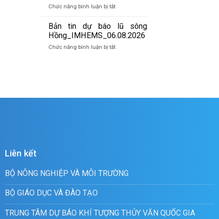
báo
07/8/2026
ở
Chức năng bình luận bị tắt
lũ
Bản
quét
tin
Bản tin dự báo lũ sông
01h
cảnh
Hồng_IMHEMS_06.08.2026
ngày
báo
07/8/2026
ở
Chức năng bình luận bị tắt
lũ
Bản
quét
tin
19h
dự
ngày
báo
06/8/2026
lũ
sông
Hồng_IMHEMS_06.08.2026
Liên kết
BỘ NÔNG NGHIỆP VÀ MÔI TRƯỜNG
BỘ GIÁO DỤC VÀ ĐÀO TẠO
TRUNG TÂM DỰ BÁO KHÍ TƯỢNG THỦY VĂN QUỐC GIA