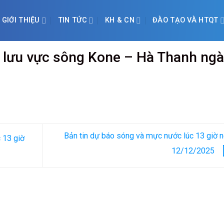
GIỚI THIỆU
TIN TỨC
KH & CN
ĐÀO TẠO VÀ HTQT
n lưu vực sông Kone – Hà Thanh ng
Bản tin dự báo sóng và mực nước lúc 13 giờ 
 13 giờ
12/12/2025