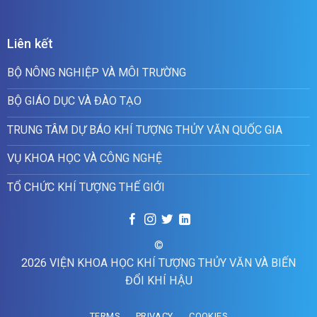
Liên kết
BỘ NÔNG NGHIỆP VÀ MÔI TRƯỜNG
BỘ GIÁO DỤC VÀ ĐÀO TẠO
TRUNG TÂM DỰ BÁO KHÍ TƯỢNG THỦY VĂN QUỐC GIA
VỤ KHOA HỌC VÀ CÔNG NGHỆ
TỔ CHỨC KHÍ TƯỢNG THẾ GIỚI
©
2026 VIỆN KHOA HỌC KHÍ TƯỢNG THỦY VĂN VÀ BIẾN
ĐỔI KHÍ HẬU
TERMS
PRIVACY
COOKIES