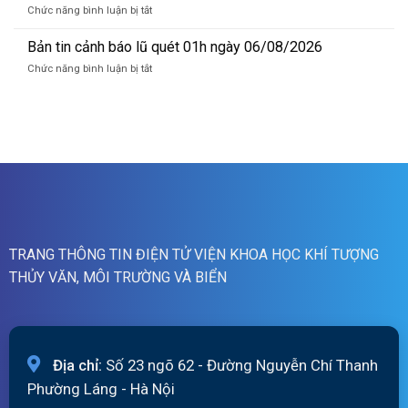
dự
19h
ở
Chức năng bình luận bị tắt
báo
ngày
Bản
lũ
06/8/2026
tin
Bản tin cảnh báo lũ quét 01h ngày 06/08/2026
sông
cảnh
Hồng_IMHEMS_06.08.2026
ở
Chức năng bình luận bị tắt
báo
Bản
lũ
tin
quét
cảnh
07h
báo
ngày
lũ
06/8/2026
quét
01h
ngày
06/08/2026
TRANG THÔNG TIN ĐIỆN TỬ VIỆN KHOA HỌC KHÍ TƯỢNG
THỦY VĂN, MÔI TRƯỜNG VÀ BIỂN
Địa chỉ:
Số 23 ngõ 62 - Đường Nguyễn Chí Thanh
Phường Láng - Hà Nội