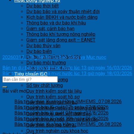
Hoạt động nghiệp vụ
Dự báo thời tiết
Dự báo bão và xoáy thuận nhiệt đới
Kịch bản BĐKH và nước biển dâng
Thông báo và dự báo khí hậu
Giám sát, cảnh báo hạn
Thông báo khí tượng nông nghiệp
Giám sát lắng đọng axít – EANET
Dự báo thủy văn
Dự báo biển
Dự báo ô nhiễm không khí
20260317_13h_Ban tin Du bao Song va Muc nuoc
Dự báo môi trường
Bản tin dự báo sóng và mực nước lúc 13 giờ ngày 16/03/2026
Công nghệ viễn thám
Bản tin dự báo sóng và mực nước lúc 13 giờ ngày 18/03/2026
Tiêu chuẩn ISO
Mục tiêu chất lượng
Sổ tay chất lượng
Bài viết mới
Quy trình kiểm soát tài liệu
Quy trình kiểm soát hồ sơ
Bản tin dự báo lũ sông Hồng_IMHEMS_07.08.2026
Quy trình đánh giá nội bộ
Bản tin cảnh báo lũ quét 07h ngày 07/8/2026
Quy trình kiểm soát sự không phù hợp
Bản tin cảnh báo lũ quét 01h ngày 07/8/2026
Quy trình họp xem xét lãnh đạo
Bản tin cảnh báo lũ quét 19h ngày 06/8/2026
Quy trình cung cấp dịch vụ đào tạo
Bản tin dự báo lũ sông Hồng_IMHEMS_06.08.2026
Quy trình đào tạo tiến sĩ
Quy trình nghiên cứu khoa học