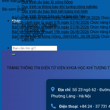
Bình luận gần đây
Quy trình dự báo lũ sông hồng
Quy trình ra thông báo khí tượng nông nghiệp
Bài xem nhiều
Quy trình dự báo thời tiết bằng mô hình
Quy trình thông báo và dự báo khí hậu
Bản tin dự báo lũ sông Hồng_IMHEMS_07.08.2026
Chức 
Khác
Bản tin cảnh báo lũ quét 07h ngày 07/8/2026
Chức năng b
Kế hoạch – Tài chính
Bản tin cảnh báo lũ quét 01h ngày 07/8/2026
Chức năng b
Lịch Công Tác
Bản tin cảnh báo lũ quét 19h ngày 06/8/2026
Chức năng b
CSDL KHCN
Bản tin dự báo lũ sông Hồng_IMHEMS_06.08.2026
Chức 
Liên hệ
TRANG THÔNG TIN ĐIỆN TỬ VIỆN KHOA HỌC KHÍ TƯỢNG T
Địa chỉ:
Số 23 ngõ 62 - Đườn
Phường Láng - Hà Nội
Điện thoại:
+84 24 - 37 731 