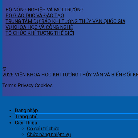
BỘ NÔNG NGHIỆP VÀ MÔI TRƯỜNG
BỘ GIÁO DỤC VÀ ĐÀO TẠO
TRUNG TÂM DỰ BÁO KHÍ TƯỢNG THỦY VĂN QUỐC GIA
VỤ KHOA HỌC VÀ CÔNG NGHỆ
TỔ CHỨC KHÍ TƯỢNG THẾ GIỚI
©
2026 VIỆN KHOA HỌC KHÍ TƯỢNG THỦY VĂN VÀ BIẾN ĐỔI K
Terms
Privacy
Cookies
Đăng nhập
Trang chủ
Giới Thiệu
Cơ cấu tổ chức
Chức năng nhiệm vụ