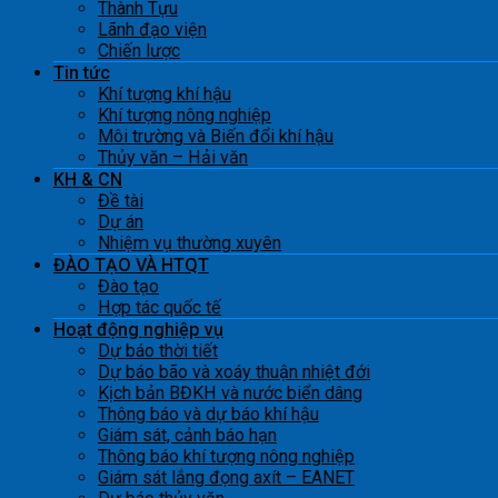
Thành Tựu
Lãnh đạo viện
Chiến lược
Tin tức
Khí tượng khí hậu
Khí tượng nông nghiệp
Môi trường và Biến đổi khí hậu
Thủy văn – Hải văn
KH & CN
Đề tài
Dự án
Nhiệm vụ thường xuyên
ĐÀO TẠO VÀ HTQT
Đào tạo
Hợp tác quốc tế
Hoạt động nghiệp vụ
Dự báo thời tiết
Dự báo bão và xoáy thuận nhiệt đới
Kịch bản BĐKH và nước biển dâng
Thông báo và dự báo khí hậu
Giám sát, cảnh báo hạn
Thông báo khí tượng nông nghiệp
Giám sát lắng đọng axít – EANET