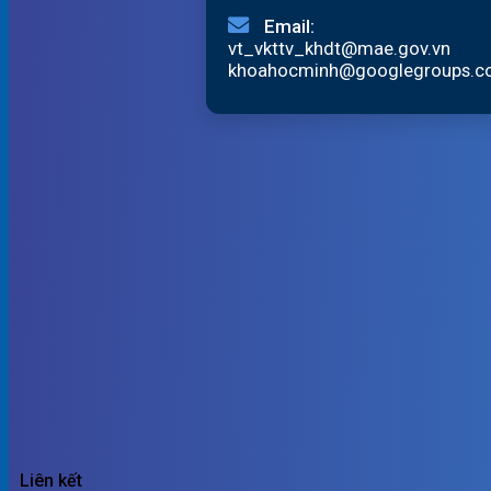
Email:
vt_vkttv_khdt@mae.gov.vn
khoahocminh@googlegroups.
Liên kết