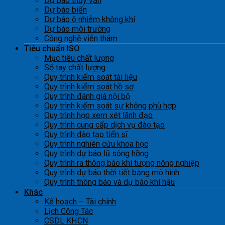
Dự báo thủy văn
Dự báo biển
Dự báo ô nhiễm không khí
Dự báo môi trường
Công nghệ viễn thám
Tiêu chuẩn ISO
Mục tiêu chất lượng
Sổ tay chất lượng
Quy trình kiểm soát tài liệu
Quy trình kiểm soát hồ sơ
Quy trình đánh giá nội bộ
Quy trình kiểm soát sự không phù hợp
Quy trình họp xem xét lãnh đạo
Quy trình cung cấp dịch vụ đào tạo
Quy trình đào tạo tiến sĩ
Quy trình nghiên cứu khoa học
Quy trình dự báo lũ sông hồng
Quy trình ra thông báo khí tượng nông nghiệp
Quy trình dự báo thời tiết bằng mô hình
Quy trình thông báo và dự báo khí hậu
Khác
Kế hoạch – Tài chính
Lịch Công Tác
CSDL KHCN